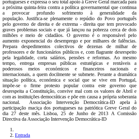
portugueses e expressa o seu total apoio à Greve Geral marcada para
a próxima quinta-feira contra a política governamental que continua
a provocar profundo sofrimento à generalidade da
população. Justifica-se plenamente o repúdio do Povo português
pelo governo de direita e de extrema - direita que tem provocado
graves problemas sociais e que já lançou na pobreza cerca de dois
milhões e meio de cidadãos. O governo é o responsável pelo
aumento exponencial do desemprego e por milhares de falências.
Prepara despedimentos colectivos de dezenas de milhar de
professores e de funcionários públicos e, com flagrante desrespeito
pela legalidade, corta salários, pensões e reformas. Ao mesmo
tempo, entrega empresas públicas estratégicas e rentáveis a
poderosos meios económicos e financeiros nacionais e
internacionais, a quem docilmente se submete. Perante a dramática
situação política, económica e social que se vive em Portugal,
impõe-se o firme protesto popular contra este governo que
desrespeita a Constituição, convive mal com os valores de Abril e
com as instituições democráticas e põe em causa a própria soberania
nacional. Associação Intervenção Democrática-ID apela à
participação maciça dos portugueses na patriótica Greve Geral do
dia 27 deste mês. Lisboa, 25 de Junho de 2013 A Comissão
Directiva da Associação Intervenção Democrática-ID
Entrada