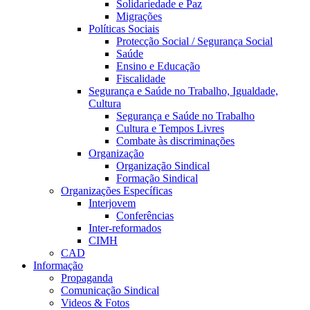
Solidariedade e Paz
Migrações
Políticas Sociais
Protecção Social / Segurança Social
Saúde
Ensino e Educação
Fiscalidade
Segurança e Saúde no Trabalho, Igualdade,
Cultura
Segurança e Saúde no Trabalho
Cultura e Tempos Livres
Combate às discriminações
Organização
Organização Sindical
Formação Sindical
Organizações Específicas
Interjovem
Conferências
Inter-reformados
CIMH
CAD
Informação
Propaganda
Comunicação Sindical
Videos & Fotos