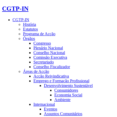
CGTP-IN
CGTP-IN
História
Estatutos
Programa de Acção
Órgãos
Congresso
Plenário Nacional
Conselho Nacional
Comissão Executiva
Secretariado
Conselho Fiscalizador
Áreas de Acção
Acção Reivindicativa
Emprego e Formação Profissional
Desenvolvimento Sustentável
Consumidores
Economia Social
Ambiente
Internacional
Eventos
Assuntos Comunitários