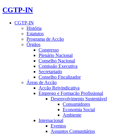
CGTP-IN
CGTP-IN
História
Estatutos
Programa de Acção
Órgãos
Congresso
Plenário Nacional
Conselho Nacional
Comissão Executiva
Secretariado
Conselho Fiscalizador
Áreas de Acção
Acção Reivindicativa
Emprego e Formação Profissional
Desenvolvimento Sustentável
Consumidores
Economia Social
Ambiente
Internacional
Eventos
Assuntos Comunitários