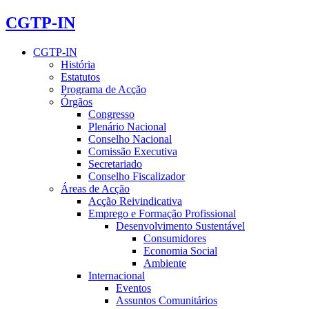
CGTP-IN
CGTP-IN
História
Estatutos
Programa de Acção
Órgãos
Congresso
Plenário Nacional
Conselho Nacional
Comissão Executiva
Secretariado
Conselho Fiscalizador
Áreas de Acção
Acção Reivindicativa
Emprego e Formação Profissional
Desenvolvimento Sustentável
Consumidores
Economia Social
Ambiente
Internacional
Eventos
Assuntos Comunitários