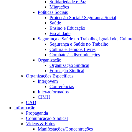
Solidariedade e Paz
Migrações
Políticas Sociais
Protecção Social / Segurança Social
Saúde
Ensino e Educação
Fiscalidade
Segurança e Saúde no Trabalho, Igualdade, Cultur
Segurança e Saúde no Trabalho
Cultura e Tempos Livres
Combate às discriminações
Organização
Organização Sindical
Formação Sindical
Organizações Específicas
Interjovem
Conferências
Inter-reformados
CIMH
CAD
Informação
Propaganda
Comunicação Sindical
Videos & Fotos
Manifestações/Concentrações