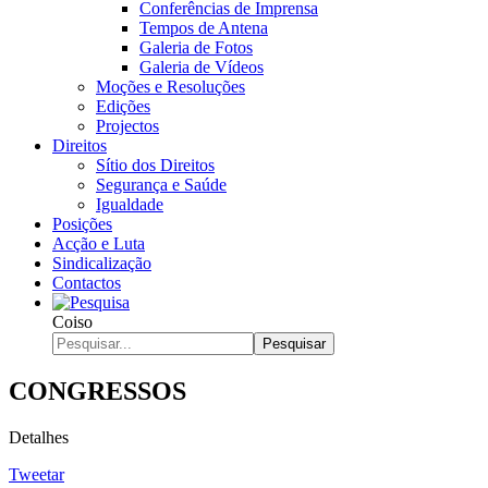
Conferências de Imprensa
Tempos de Antena
Galeria de Fotos
Galeria de Vídeos
Moções e Resoluções
Edições
Projectos
Direitos
Sítio dos Direitos
Segurança e Saúde
Igualdade
Posições
Acção e Luta
Sindicalização
Contactos
Coiso
Pesquisar
CONGRESSOS
Detalhes
Tweetar