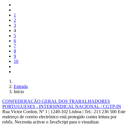
1
2
3
4
5
6
7
8
9
10
Entrada
Início
CONFEDERAÇÃO GERAL DOS TRABALHADORES
PORTUGUESES - INTERSINDICAL NACIONAL / CGTP-IN
Rua Victor Cordon, Nº 1 | 1249-102 Lisboa |
Tel.: 213 236 500
Este
endereço de correio electrónico está protegido contra leitura por
robôs. Necessita activar o JavaScript para o visualizar.