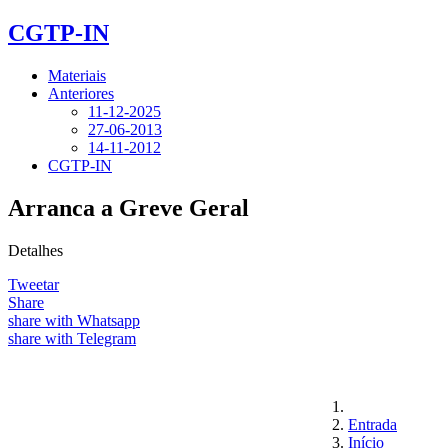
CGTP-IN
Materiais
Anteriores
11-12-2025
27-06-2013
14-11-2012
CGTP-IN
Arranca a Greve Geral
Detalhes
Tweetar
Share
share with Whatsapp
share with Telegram
Entrada
Início