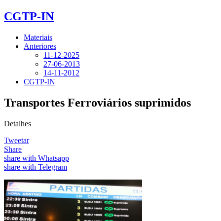
CGTP-IN
Materiais
Anteriores
11-12-2025
27-06-2013
14-11-2012
CGTP-IN
Transportes Ferroviários suprimidos
Detalhes
Tweetar
Share
share with Whatsapp
share with Telegram