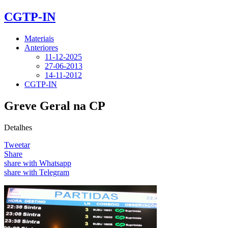
CGTP-IN
Materiais
Anteriores
11-12-2025
27-06-2013
14-11-2012
CGTP-IN
Greve Geral na CP
Detalhes
Tweetar
Share
share with Whatsapp
share with Telegram