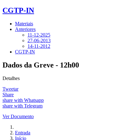
CGTP-IN
Materiais
Anteriores
11-12-2025
27-06-2013
14-11-2012
CGTP-IN
Dados da Greve - 12h00
Detalhes
Tweetar
Share
share with Whatsapp
share with Telegram
Ver Documento
Entrada
Início