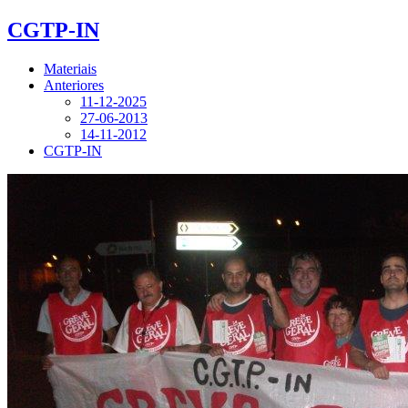
CGTP-IN
Materiais
Anteriores
11-12-2025
27-06-2013
14-11-2012
CGTP-IN