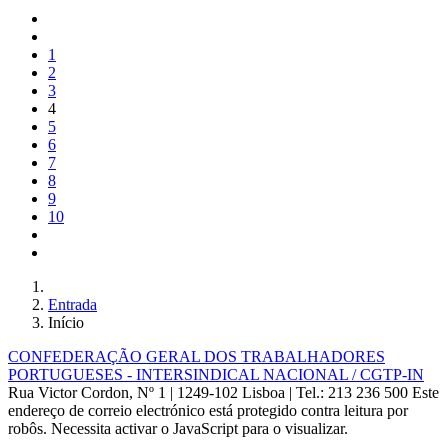
1
2
3
4
5
6
7
8
9
10
Entrada
Início
CONFEDERAÇÃO GERAL DOS TRABALHADORES
PORTUGUESES - INTERSINDICAL NACIONAL / CGTP-IN
Rua Victor Cordon, Nº 1 | 1249-102 Lisboa |
Tel.: 213 236 500
Este
endereço de correio electrónico está protegido contra leitura por
robôs. Necessita activar o JavaScript para o visualizar.