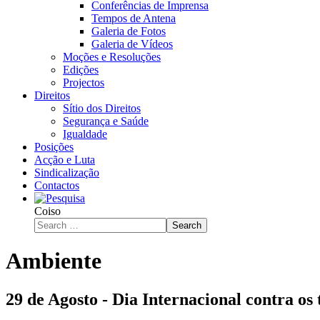
Conferências de Imprensa
Tempos de Antena
Galeria de Fotos
Galeria de Vídeos
Moções e Resoluções
Edições
Projectos
Direitos
Sítio dos Direitos
Segurança e Saúde
Igualdade
Posições
Acção e Luta
Sindicalização
Contactos
Coiso
Search
Ambiente
29 de Agosto - Dia Internacional contra os 