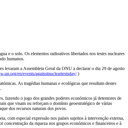
a e o solo. Os elementos radioativos libertados nos testes nucleares
uindo humanos.
ares levaram a Assembleia Geral da ONU a declarar o dia 29 de agosto
w.un.org/en/events/againstnucleartestsday/
)
atómicas. As tragédias humanas e ecológicas que resultam destes
.
es, fazendo o jogo dos grandes poderes económicos já detentores de
nais que visam ou reforçam o domínio geoestratégico de várias
aque dos recursos naturais dos povos.
a, com especial expressão nos países sujeitos à intervenção externa,
or concentração da riqueza nos grupos económicos e financeiros e à