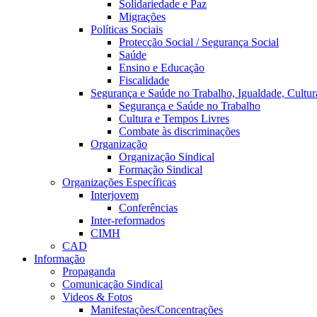
Solidariedade e Paz
Migrações
Políticas Sociais
Protecção Social / Segurança Social
Saúde
Ensino e Educação
Fiscalidade
Segurança e Saúde no Trabalho, Igualdade, Cultur
Segurança e Saúde no Trabalho
Cultura e Tempos Livres
Combate às discriminações
Organização
Organização Sindical
Formação Sindical
Organizações Específicas
Interjovem
Conferências
Inter-reformados
CIMH
CAD
Informação
Propaganda
Comunicação Sindical
Videos & Fotos
Manifestações/Concentrações