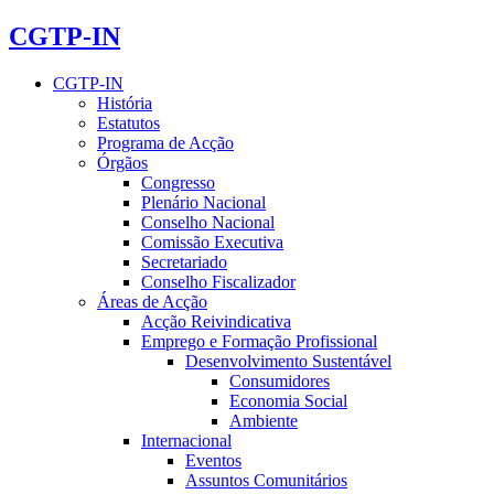
CGTP-IN
CGTP-IN
História
Estatutos
Programa de Acção
Órgãos
Congresso
Plenário Nacional
Conselho Nacional
Comissão Executiva
Secretariado
Conselho Fiscalizador
Áreas de Acção
Acção Reivindicativa
Emprego e Formação Profissional
Desenvolvimento Sustentável
Consumidores
Economia Social
Ambiente
Internacional
Eventos
Assuntos Comunitários