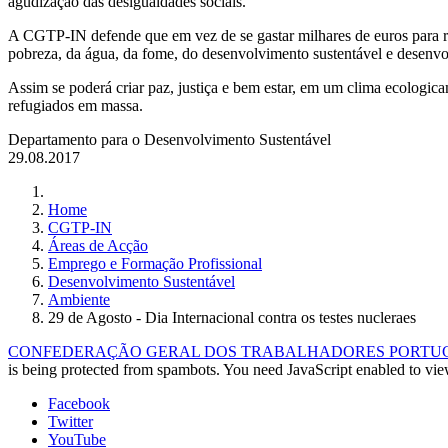
agudização das desigualdades sociais.
A CGTP-IN defende que em vez de se gastar milhares de euros para re
pobreza, da água, da fome, do desenvolvimento sustentável e desenvol
Assim se poderá criar paz, justiça e bem estar, em um clima ecologica
refugiados em massa.
Departamento para o Desenvolvimento Sustentável
29.08.2017
Home
CGTP-IN
Áreas de Acção
Emprego e Formação Profissional
Desenvolvimento Sustentável
Ambiente
29 de Agosto - Dia Internacional contra os testes nucleraes
CONFEDERAÇÃO GERAL DOS TRABALHADORES PORTUGUE
is being protected from spambots. You need JavaScript enabled to view
Facebook
Twitter
YouTube