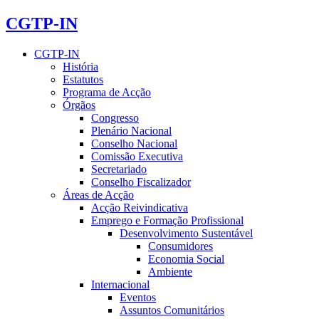
CGTP-IN
CGTP-IN
História
Estatutos
Programa de Acção
Órgãos
Congresso
Plenário Nacional
Conselho Nacional
Comissão Executiva
Secretariado
Conselho Fiscalizador
Áreas de Acção
Acção Reivindicativa
Emprego e Formação Profissional
Desenvolvimento Sustentável
Consumidores
Economia Social
Ambiente
Internacional
Eventos
Assuntos Comunitários