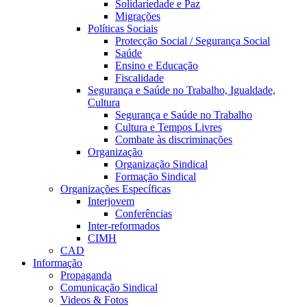
Solidariedade e Paz
Migrações
Políticas Sociais
Protecção Social / Segurança Social
Saúde
Ensino e Educação
Fiscalidade
Segurança e Saúde no Trabalho, Igualdade,
Cultura
Segurança e Saúde no Trabalho
Cultura e Tempos Livres
Combate às discriminações
Organização
Organização Sindical
Formação Sindical
Organizações Específicas
Interjovem
Conferências
Inter-reformados
CIMH
CAD
Informação
Propaganda
Comunicação Sindical
Videos & Fotos