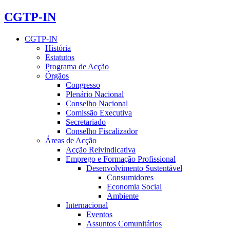
CGTP-IN
CGTP-IN
História
Estatutos
Programa de Acção
Órgãos
Congresso
Plenário Nacional
Conselho Nacional
Comissão Executiva
Secretariado
Conselho Fiscalizador
Áreas de Acção
Acção Reivindicativa
Emprego e Formação Profissional
Desenvolvimento Sustentável
Consumidores
Economia Social
Ambiente
Internacional
Eventos
Assuntos Comunitários