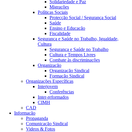
Solidariedade e Paz
Migrações
Políticas Sociais
Protecção Social / Segurança Social
Saúde
Ensino e Educação
Fiscalidade
Segurança e Saúde no Trabalho, Igualdade,
Cultura
Segurança e Saúde no Trabalho
Cultura e Tempos Livres
Combate às discriminações
Organização
Organização Sindical
Formação Sindical
Organizações Específicas
Interjovem
Conferências
Inter-reformados
CIMH
CAD
Informação
Propaganda
Comunicação Sindical
Videos & Fotos