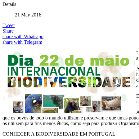
Details
21 May 2016
Tweet
Share
share with Whatsapp
share with Telegram
"
a
A
h
d
a
D
f
A
que os povos de todo o mundo utilizam e preservam e que umas poucas
os utilizem para fins menos éticos, como seja para produzir Organism
CONHECER A BIODIVERSIDADE EM PORTUGAL