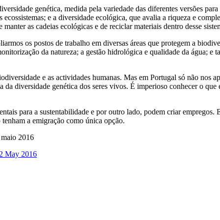
 diversidade genética, medida pela variedade das diferentes versões par
s ecossistemas; e a diversidade ecológica, que avalia a riqueza e comp
e manter as cadeias ecológicas e de reciclar materiais dentro desse siste
mos os postos de trabalho em diversas áreas que protegem a biodiversi
 monitorização da natureza; a gestão hidrológica e qualidade da água; e
e biodiversidade e as actividades humanas. Mas em Portugal só não nos 
 da diversidade genética dos seres vivos. É imperioso conhecer o que 
ais para a sustentabilidade e por outro lado, podem criar empregos. Ex
ão tenham a emigração como única opção.
 maio 2016
 22 May 2016