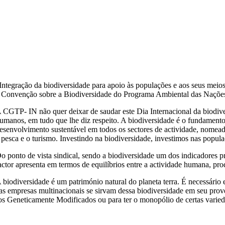
Integração da biodiversidade para apoio às populações e aos seus meios
 Convenção sobre a Biodiversidade do Programa Ambiental das Nações 
 CGTP- IN não quer deixar de saudar este Dia Internacional da biodiver
umanos, em tudo que lhe diz respeito. A biodiversidade é o fundamento
esenvolvimento sustentável em todos os sectores de actividade, nomeada
 pesca e o turismo. Investindo na biodiversidade, investimos nas popula
o ponto de vista sindical, sendo a biodiversidade um dos indicadores pr
actor apresenta em termos de equilíbrios entre a actividade humana, prod
 biodiversidade é um património natural do planeta terra. É necessário
 empresas multinacionais se sirvam dessa biodiversidade em seu provei
os Geneticamente Modificados ou para ter o monopólio de certas varieda