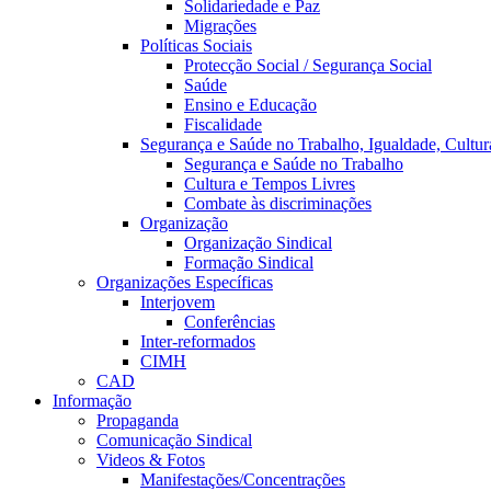
Solidariedade e Paz
Migrações
Políticas Sociais
Protecção Social / Segurança Social
Saúde
Ensino e Educação
Fiscalidade
Segurança e Saúde no Trabalho, Igualdade, Cultur
Segurança e Saúde no Trabalho
Cultura e Tempos Livres
Combate às discriminações
Organização
Organização Sindical
Formação Sindical
Organizações Específicas
Interjovem
Conferências
Inter-reformados
CIMH
CAD
Informação
Propaganda
Comunicação Sindical
Videos & Fotos
Manifestações/Concentrações