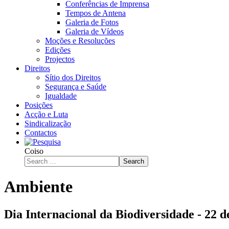
Conferências de Imprensa
Tempos de Antena
Galeria de Fotos
Galeria de Vídeos
Moções e Resoluções
Edições
Projectos
Direitos
Sítio dos Direitos
Segurança e Saúde
Igualdade
Posições
Acção e Luta
Sindicalização
Contactos
Coiso
Search
Ambiente
Dia Internacional da Biodiversidade - 22 