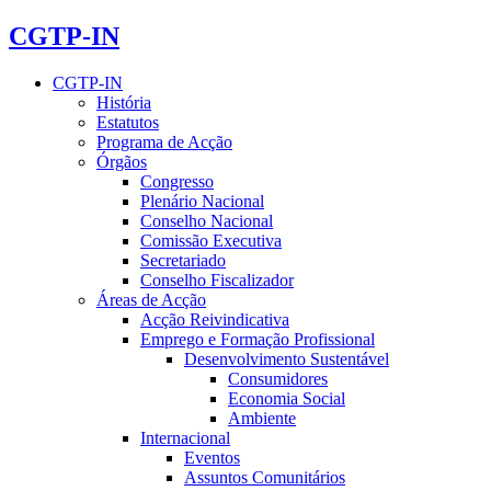
CGTP-IN
CGTP-IN
História
Estatutos
Programa de Acção
Órgãos
Congresso
Plenário Nacional
Conselho Nacional
Comissão Executiva
Secretariado
Conselho Fiscalizador
Áreas de Acção
Acção Reivindicativa
Emprego e Formação Profissional
Desenvolvimento Sustentável
Consumidores
Economia Social
Ambiente
Internacional
Eventos
Assuntos Comunitários