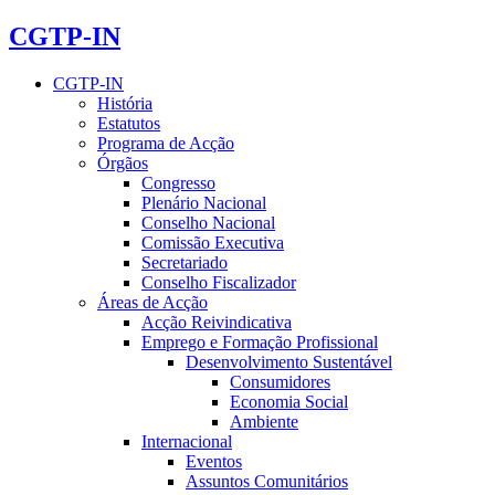
CGTP-IN
CGTP-IN
História
Estatutos
Programa de Acção
Órgãos
Congresso
Plenário Nacional
Conselho Nacional
Comissão Executiva
Secretariado
Conselho Fiscalizador
Áreas de Acção
Acção Reivindicativa
Emprego e Formação Profissional
Desenvolvimento Sustentável
Consumidores
Economia Social
Ambiente
Internacional
Eventos
Assuntos Comunitários