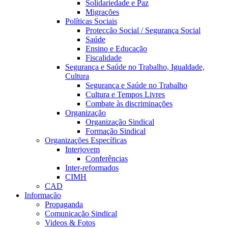
Solidariedade e Paz
Migrações
Políticas Sociais
Protecção Social / Segurança Social
Saúde
Ensino e Educação
Fiscalidade
Segurança e Saúde no Trabalho, Igualdade,
Cultura
Segurança e Saúde no Trabalho
Cultura e Tempos Livres
Combate às discriminações
Organização
Organização Sindical
Formação Sindical
Organizações Específicas
Interjovem
Conferências
Inter-reformados
CIMH
CAD
Informação
Propaganda
Comunicação Sindical
Videos & Fotos