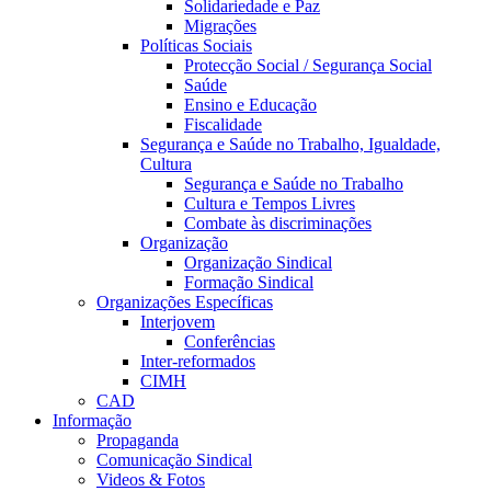
Solidariedade e Paz
Migrações
Políticas Sociais
Protecção Social / Segurança Social
Saúde
Ensino e Educação
Fiscalidade
Segurança e Saúde no Trabalho, Igualdade,
Cultura
Segurança e Saúde no Trabalho
Cultura e Tempos Livres
Combate às discriminações
Organização
Organização Sindical
Formação Sindical
Organizações Específicas
Interjovem
Conferências
Inter-reformados
CIMH
CAD
Informação
Propaganda
Comunicação Sindical
Videos & Fotos