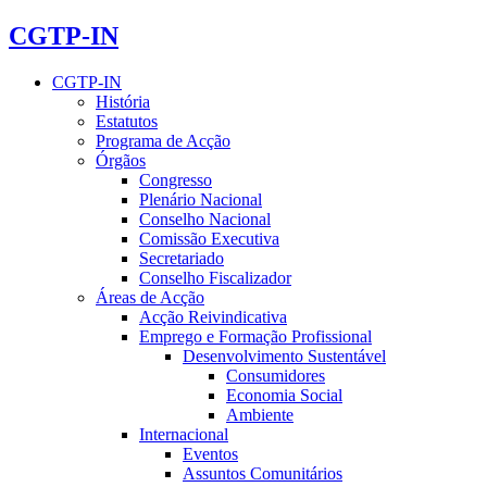
CGTP-IN
CGTP-IN
História
Estatutos
Programa de Acção
Órgãos
Congresso
Plenário Nacional
Conselho Nacional
Comissão Executiva
Secretariado
Conselho Fiscalizador
Áreas de Acção
Acção Reivindicativa
Emprego e Formação Profissional
Desenvolvimento Sustentável
Consumidores
Economia Social
Ambiente
Internacional
Eventos
Assuntos Comunitários