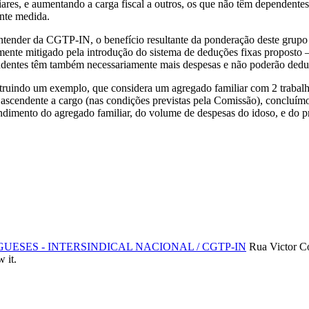
iares, e aumentando a carga fiscal a outros, os que não têm dependente
nte medida.
tender da CGTP-IN, o benefício resultante da ponderação deste grupo 
mente mitigado pela introdução do sistema de deduções fixas proposto 
dentes têm também necessariamente mais despesas e não poderão deduz
ruindo um exemplo, que considera um agregado familiar com 2 trabalha
ascendente a cargo (nas condições previstas pela Comissão), concluím
mento do agregado familiar, do volume de despesas do idoso, e do próp
SES - INTERSINDICAL NACIONAL / CGTP-IN
Rua Victor C
 it.