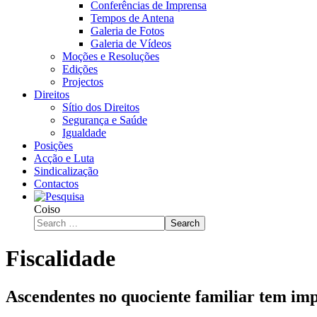
Conferências de Imprensa
Tempos de Antena
Galeria de Fotos
Galeria de Vídeos
Moções e Resoluções
Edições
Projectos
Direitos
Sítio dos Direitos
Segurança e Saúde
Igualdade
Posições
Acção e Luta
Sindicalização
Contactos
Coiso
Search
Fiscalidade
Ascendentes no quociente familiar tem im