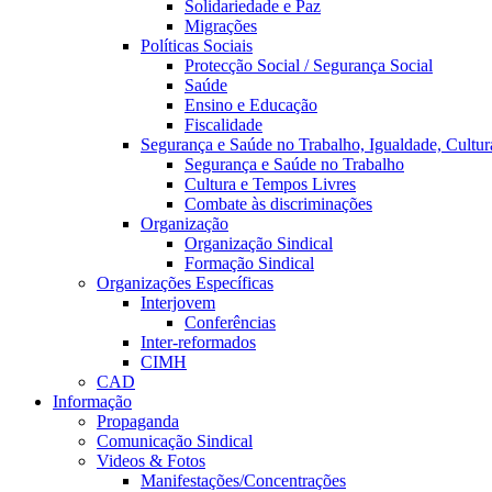
Solidariedade e Paz
Migrações
Políticas Sociais
Protecção Social / Segurança Social
Saúde
Ensino e Educação
Fiscalidade
Segurança e Saúde no Trabalho, Igualdade, Cultur
Segurança e Saúde no Trabalho
Cultura e Tempos Livres
Combate às discriminações
Organização
Organização Sindical
Formação Sindical
Organizações Específicas
Interjovem
Conferências
Inter-reformados
CIMH
CAD
Informação
Propaganda
Comunicação Sindical
Videos & Fotos
Manifestações/Concentrações