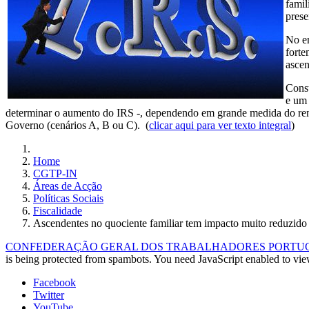
famil
prese
No en
forte
ascen
Const
e um 
determinar o aumento do IRS -, dependendo em grande medida do rendi
Governo (cenários A, B ou C). (
clicar aqui para ver texto integral
)
Home
CGTP-IN
Áreas de Acção
Políticas Sociais
Fiscalidade
Ascendentes no quociente familiar tem impacto muito reduzido
CONFEDERAÇÃO GERAL DOS TRABALHADORES PORTUGUE
is being protected from spambots. You need JavaScript enabled to view
Facebook
Twitter
YouTube