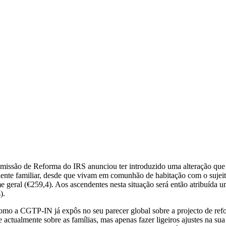
issão de Reforma do IRS anunciou ter introduzido uma alteração que 
ente familiar, desde que vivam em comunhão de habitação com o sujeit
e geral (€259,4). Aos ascendentes nesta situação será então atribuída u
).
omo a CGTP-IN já expôs no seu parecer global sobre a projecto de refo
e actualmente sobre as famílias, mas apenas fazer ligeiros ajustes na s