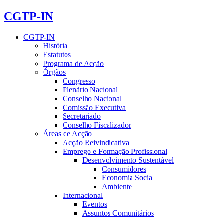
CGTP-IN
CGTP-IN
História
Estatutos
Programa de Acção
Órgãos
Congresso
Plenário Nacional
Conselho Nacional
Comissão Executiva
Secretariado
Conselho Fiscalizador
Áreas de Acção
Acção Reivindicativa
Emprego e Formação Profissional
Desenvolvimento Sustentável
Consumidores
Economia Social
Ambiente
Internacional
Eventos
Assuntos Comunitários