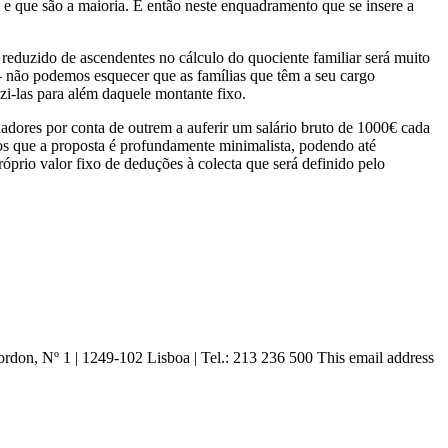
s e que são a maioria. É então neste enquadramento que se insere a
reduzido de ascendentes no cálculo do quociente familiar será muito
– não podemos esquecer que as famílias que têm a seu cargo
i-las para além daquele montante fixo.
dores por conta de outrem a auferir um salário bruto de 1000€ cada
os que a proposta é profundamente minimalista, podendo até
rio valor fixo de deduções à colecta que será definido pelo
ordon, Nº 1 | 1249-102 Lisboa |
Tel.: 213 236 500
This email address