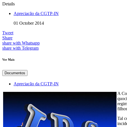
Details
Apreciação da CGTP-IN
01 October 2014
Tweet
Share
share with Whatsapp
share with Telegram
Ver Mais
Documentos
Apreciação da CGTP-IN
A Com
quoci
regim
filhos
Tal c
incid