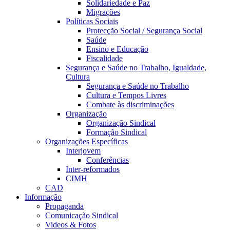
Solidariedade e Paz
Migrações
Políticas Sociais
Protecção Social / Segurança Social
Saúde
Ensino e Educação
Fiscalidade
Segurança e Saúde no Trabalho, Igualdade,
Cultura
Segurança e Saúde no Trabalho
Cultura e Tempos Livres
Combate às discriminações
Organização
Organização Sindical
Formação Sindical
Organizações Específicas
Interjovem
Conferências
Inter-reformados
CIMH
CAD
Informação
Propaganda
Comunicação Sindical
Videos & Fotos