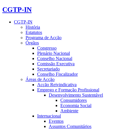
CGTP-IN
CGTP-IN
História
Estatutos
Programa de Acção
Órgãos
Congresso
Plenário Nacional
Conselho Nacional
Comissão Executiva
Secretariado
Conselho Fiscalizador
Áreas de Acção
Acção Reivindicativa
Emprego e Formação Profissional
Desenvolvimento Sustentável
Consumidores
Economia Social
Ambiente
Internacional
Eventos
Assuntos Comunitários