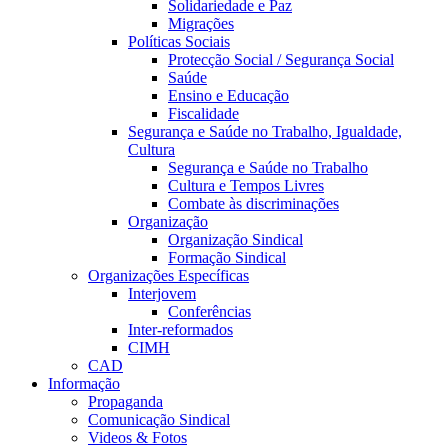
Solidariedade e Paz
Migrações
Políticas Sociais
Protecção Social / Segurança Social
Saúde
Ensino e Educação
Fiscalidade
Segurança e Saúde no Trabalho, Igualdade,
Cultura
Segurança e Saúde no Trabalho
Cultura e Tempos Livres
Combate às discriminações
Organização
Organização Sindical
Formação Sindical
Organizações Específicas
Interjovem
Conferências
Inter-reformados
CIMH
CAD
Informação
Propaganda
Comunicação Sindical
Videos & Fotos