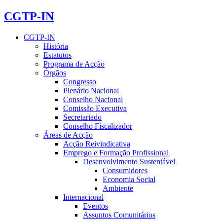
CGTP-IN
CGTP-IN
História
Estatutos
Programa de Acção
Órgãos
Congresso
Plenário Nacional
Conselho Nacional
Comissão Executiva
Secretariado
Conselho Fiscalizador
Áreas de Acção
Acção Reivindicativa
Emprego e Formação Profissional
Desenvolvimento Sustentável
Consumidores
Economia Social
Ambiente
Internacional
Eventos
Assuntos Comunitários