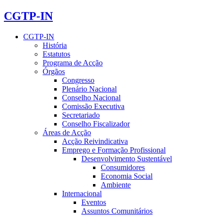
CGTP-IN
CGTP-IN
História
Estatutos
Programa de Acção
Órgãos
Congresso
Plenário Nacional
Conselho Nacional
Comissão Executiva
Secretariado
Conselho Fiscalizador
Áreas de Acção
Acção Reivindicativa
Emprego e Formação Profissional
Desenvolvimento Sustentável
Consumidores
Economia Social
Ambiente
Internacional
Eventos
Assuntos Comunitários