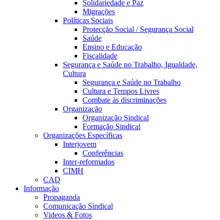
Solidariedade e Paz
Migrações
Políticas Sociais
Protecção Social / Segurança Social
Saúde
Ensino e Educação
Fiscalidade
Segurança e Saúde no Trabalho, Igualdade,
Cultura
Segurança e Saúde no Trabalho
Cultura e Tempos Livres
Combate às discriminações
Organização
Organização Sindical
Formação Sindical
Organizações Específicas
Interjovem
Conferências
Inter-reformados
CIMH
CAD
Informação
Propaganda
Comunicação Sindical
Videos & Fotos