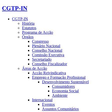
CGTP-IN
CGTP-IN
História
Estatutos
Programa de Acção
Órgãos
Congresso
Plenário Nacional
Conselho Nacional
Comissão Executiva
Secretariado
Conselho Fiscalizador
Áreas de Acção
Acção Reivindicativa
Emprego e Formação Profissional
Desenvolvimento Sustentável
Consumidores
Economia Social
Ambiente
Internacional
Eventos
Assuntos Comunitários