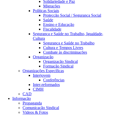
Solidariedade e Paz
Migrações
Políticas Sociais
Protecção Social / Segurança Social
Saúde
Ensino e Educação
Fiscalidade
Segurança e Saúde no Trabalho, Igualdade,
Cultura
Segurança e Saúde no Trabalho
Cultura e Tempos Livres
Combate às discriminações
Organização
Organização Sindical
Formação Sindical
Organizações Específicas
Interjovem
Conferências
Inter-reformados
CIMH
CAD
Informação
Propaganda
Comunicação Sindical
Videos & Fotos