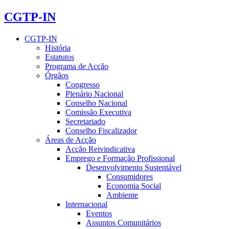
CGTP-IN
CGTP-IN
História
Estatutos
Programa de Acção
Órgãos
Congresso
Plenário Nacional
Conselho Nacional
Comissão Executiva
Secretariado
Conselho Fiscalizador
Áreas de Acção
Acção Reivindicativa
Emprego e Formação Profissional
Desenvolvimento Sustentável
Consumidores
Economia Social
Ambiente
Internacional
Eventos
Assuntos Comunitários