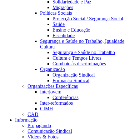
Solidariedade e Paz
Migrações
Políticas Sociais
Protecção Social / Segurança Social
Saúde
Ensino e Educação
Fiscalidade
Segurança e Saúde no Trabalho, Igualdade,
Cultura
Segurança e Saúde no Trabalho
Cultura e Tempos Livres
Combate às discriminações
Organização
Organização Sindical
Formação Sindical
Organizações Específicas
Interjovem
Conferências
Inter-reformados
CIMH
CAD
Informação
Propaganda
Comunicação Sindical
Videos & Fotos