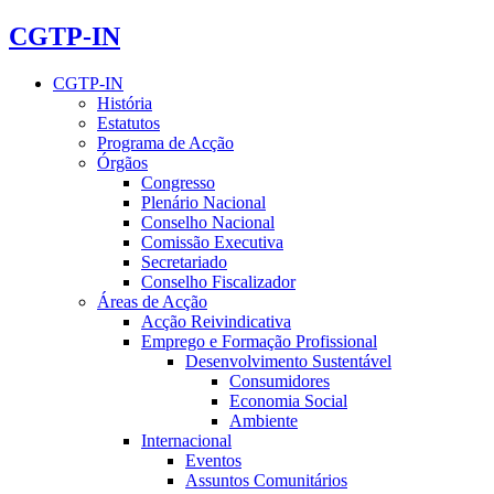
CGTP-IN
CGTP-IN
História
Estatutos
Programa de Acção
Órgãos
Congresso
Plenário Nacional
Conselho Nacional
Comissão Executiva
Secretariado
Conselho Fiscalizador
Áreas de Acção
Acção Reivindicativa
Emprego e Formação Profissional
Desenvolvimento Sustentável
Consumidores
Economia Social
Ambiente
Internacional
Eventos
Assuntos Comunitários