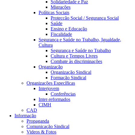
Solidariedade e Paz
Migrações
Políticas Sociais
Protecção Social / Segurança Social
Saúde
Ensino e Educação
Fiscalidade
Segurança e Saúde no Trabalho, Igualdade,
Cultura
Segurança e Saúde no Trabalho
Cultura e Tempos Livres
Combate às discriminações
Organização
Organização Sindical
Formação Sindical
Organizações Específicas
Interjovem
Conferências
Inter-reformados
CIMH
CAD
Informação
Propaganda
Comunicação Sindical
Videos & Fotos