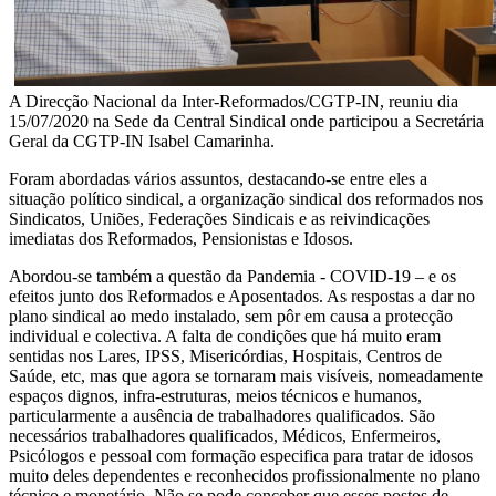
A Direcção Nacional da Inter-Reformados/CGTP-IN, reuniu dia
15/07/2020 na Sede da Central Sindical onde participou a Secretária
Geral da CGTP-IN Isabel Camarinha.
Foram abordadas vários assuntos, destacando-se entre eles a
situação político sindical, a organização sindical dos reformados nos
Sindicatos, Uniões, Federações Sindicais e as reivindicações
imediatas dos Reformados, Pensionistas e Idosos.
Abordou-se também a questão da Pandemia - COVID-19 – e os
efeitos junto dos Reformados e Aposentados. As respostas a dar no
plano sindical ao medo instalado, sem pôr em causa a protecção
individual e colectiva. A falta de condições que há muito eram
sentidas nos Lares, IPSS, Misericórdias, Hospitais, Centros de
Saúde, etc, mas que agora se tornaram mais visíveis, nomeadamente
espaços dignos, infra-estruturas, meios técnicos e humanos,
particularmente a ausência de trabalhadores qualificados. São
necessários trabalhadores qualificados, Médicos, Enfermeiros,
Psicólogos e pessoal com formação especifica para tratar de idosos
muito deles dependentes e reconhecidos profissionalmente no plano
técnico e monetário. Não se pode conceber que esses postos de