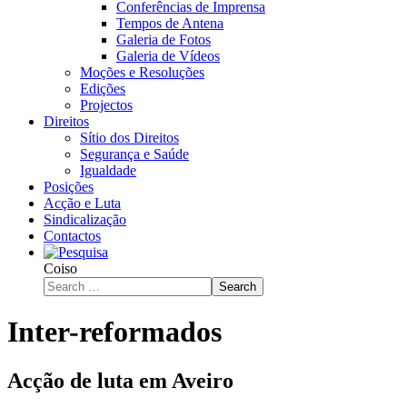
Conferências de Imprensa
Tempos de Antena
Galeria de Fotos
Galeria de Vídeos
Moções e Resoluções
Edições
Projectos
Direitos
Sítio dos Direitos
Segurança e Saúde
Igualdade
Posições
Acção e Luta
Sindicalização
Contactos
Coiso
Search
Inter-reformados
Acção de luta em Aveiro