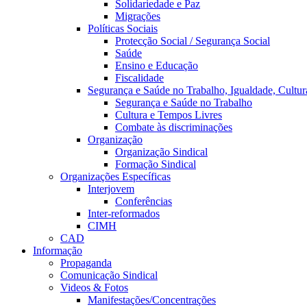
Solidariedade e Paz
Migrações
Políticas Sociais
Protecção Social / Segurança Social
Saúde
Ensino e Educação
Fiscalidade
Segurança e Saúde no Trabalho, Igualdade, Cultur
Segurança e Saúde no Trabalho
Cultura e Tempos Livres
Combate às discriminações
Organização
Organização Sindical
Formação Sindical
Organizações Específicas
Interjovem
Conferências
Inter-reformados
CIMH
CAD
Informação
Propaganda
Comunicação Sindical
Videos & Fotos
Manifestações/Concentrações