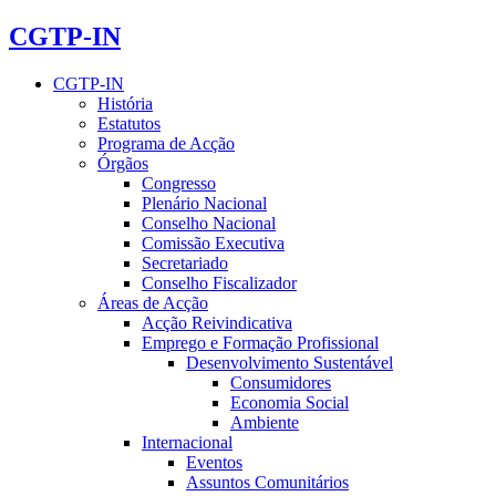
CGTP-IN
CGTP-IN
História
Estatutos
Programa de Acção
Órgãos
Congresso
Plenário Nacional
Conselho Nacional
Comissão Executiva
Secretariado
Conselho Fiscalizador
Áreas de Acção
Acção Reivindicativa
Emprego e Formação Profissional
Desenvolvimento Sustentável
Consumidores
Economia Social
Ambiente
Internacional
Eventos
Assuntos Comunitários