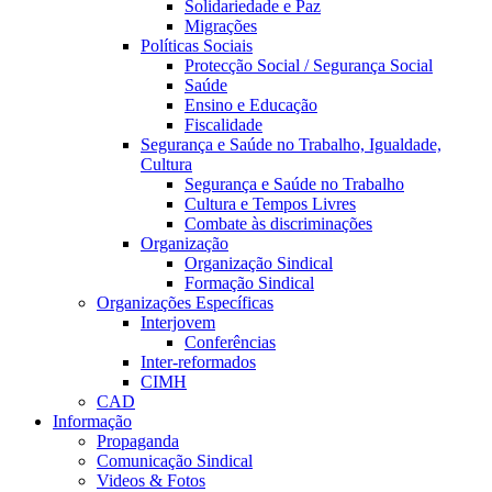
Solidariedade e Paz
Migrações
Políticas Sociais
Protecção Social / Segurança Social
Saúde
Ensino e Educação
Fiscalidade
Segurança e Saúde no Trabalho, Igualdade,
Cultura
Segurança e Saúde no Trabalho
Cultura e Tempos Livres
Combate às discriminações
Organização
Organização Sindical
Formação Sindical
Organizações Específicas
Interjovem
Conferências
Inter-reformados
CIMH
CAD
Informação
Propaganda
Comunicação Sindical
Videos & Fotos