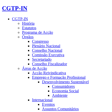
CGTP-IN
CGTP-IN
História
Estatutos
Programa de Acção
Órgãos
Congresso
Plenário Nacional
Conselho Nacional
Comissão Executiva
Secretariado
Conselho Fiscalizador
Áreas de Acção
Acção Reivindicativa
Emprego e Formação Profissional
Desenvolvimento Sustentável
Consumidores
Economia Social
Ambiente
Internacional
Eventos
Assuntos Comunitários