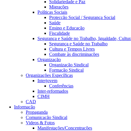
Solidariedade e Paz
Migrações
Políticas Sociais
Protecção Social / Segurança Social
Saúde
Ensino e Educação
Fiscalidade
Segurança e Saúde no Trabalho, Igualdade, Cultur
Segurança e Saúde no Trabalho
Cultura e Tempos Livres
Combate às discriminações
Organização
Organização Sindical
Formação Sindical
Organizações Específicas
Interjovem
Conferências
Inter-reformados
CIMH
CAD
Informação
Propaganda
Comunicação Sindical
Videos & Fotos
Manifestações/Concentrações