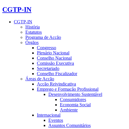
CGTP-IN
CGTP-IN
História
Estatutos
Programa de Acção
Órgãos
Congresso
Plenário Nacional
Conselho Nacional
Comissão Executiva
Secretariado
Conselho Fiscalizador
Áreas de Acção
Acção Reivindicativa
Emprego e Formação Profissional
Desenvolvimento Sustentável
Consumidores
Economia Social
Ambiente
Internacional
Eventos
Assuntos Comunitários