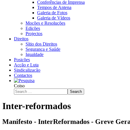
Conferências de Imprensa
Tempos de Antena
Galeria de Fotos
Galeria de Vídeos
Moções e Resoluções
Edições
Projectos
Direitos
Sítio dos Direitos
Segurança e Saúde
Igualdade
Posições
Acção e Luta
Sindicalização
Contactos
Coiso
Search
Inter-reformados
Manifesto - InterReformados - Greve Ger