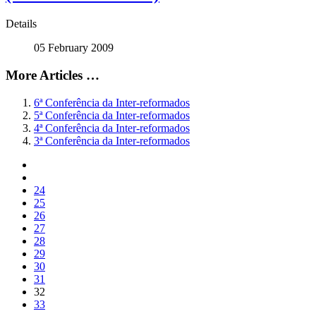
Details
05 February 2009
More Articles …
6ª Conferência da Inter-reformados
5ª Conferência da Inter-reformados
4ª Conferência da Inter-reformados
3ª Conferência da Inter-reformados
24
25
26
27
28
29
30
31
32
33