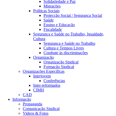
Solidariedade e Paz
Migrações
Políticas Sociais
Protecção Social / Segurança Social
Saúde
Ensino e Educação
Fiscalidade
Segurança e Saúde no Trabalho, Igualdade,
Cultura
Segurança e Saúde no Trabalho
Cultura e Tempos Livres
Combate às discriminações
Organização
Organização Sindical
Formação Sindical
Organizações Específicas
Interjovem
Conferências
Inter-reformados
CIMH
CAD
Informação
Propaganda
Comunicação Sindical
Videos & Fotos