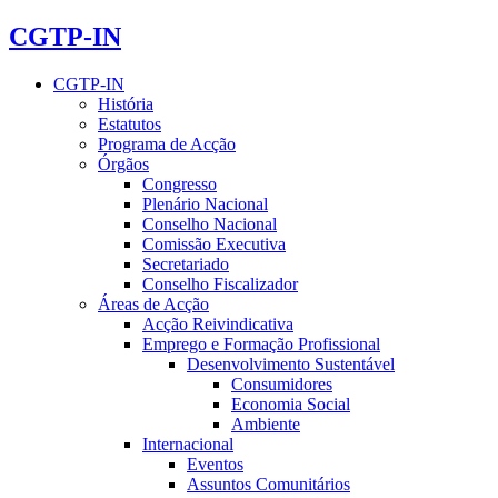
CGTP-IN
CGTP-IN
História
Estatutos
Programa de Acção
Órgãos
Congresso
Plenário Nacional
Conselho Nacional
Comissão Executiva
Secretariado
Conselho Fiscalizador
Áreas de Acção
Acção Reivindicativa
Emprego e Formação Profissional
Desenvolvimento Sustentável
Consumidores
Economia Social
Ambiente
Internacional
Eventos
Assuntos Comunitários