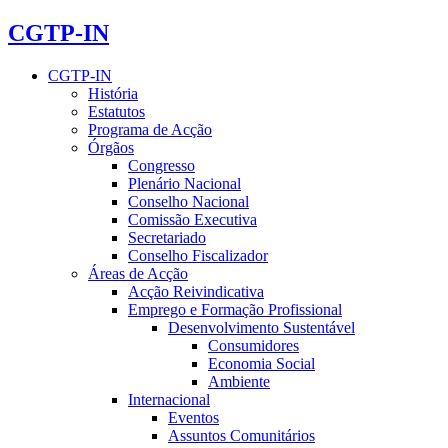
CGTP-IN
CGTP-IN
História
Estatutos
Programa de Acção
Órgãos
Congresso
Plenário Nacional
Conselho Nacional
Comissão Executiva
Secretariado
Conselho Fiscalizador
Áreas de Acção
Acção Reivindicativa
Emprego e Formação Profissional
Desenvolvimento Sustentável
Consumidores
Economia Social
Ambiente
Internacional
Eventos
Assuntos Comunitários