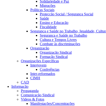
Solidariedade e Paz
Migrações
Políticas Sociais
Protecção Social / Segurança Social
Saúde
Ensino e Educação
Fiscalidade
Segurança e Saúde no Trabalho, Igualdade, Cultur
Segurança e Saúde no Trabalho
Cultura e Tempos Livres
Combate às discriminações
Organização
Organização Sindical
Formação Sindical
Organizações Específicas
Interjovem
Conferências
Inter-reformados
CIMH
CAD
Informação
Propaganda
Comunicação Sindical
Videos & Fotos
Manifestações/Concentrações