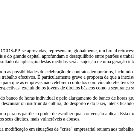
D/CDS-PP, se aprovadas, representam, globalmente, um brutal retrocess
is e do grande capital, aprofundam o desequilíbrio entre patrões e traba
esultado da aplicação destas medidas será a sujeição de uma geração int
o as possibilidades de celebração de contratos temporários, incluindo 
rabalho efectivos. É particularmente grave a proposta de que a inexistê
para que as empresas não celebrem contratos com vínculo efectivo. Esta
spectivas, excluindo os jovens de direitos básicos como a segurança soc
 do banco de horas individual e pelo alargamento do banco de horas gr
r, descansar ou usufruir da cultura, do desporto e do lazer, intensific
do para os patrões o poder de escolher qual convenção aplicar. Esta me
s seus direitos, mais vulneráveis a abusos.
ua modificação em situações de "crise" empresarial retiram aos trabalha