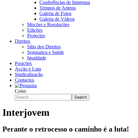
Conferências de Imprensa
Tempos de Antena
Galeria de Fotos
Galeria de Vídeos
Moções e Resoluções
Edições
Projectos
Direitos
Sítio dos Direitos
Segurança e Saúde
Igualdade
Posições
Acção e Luta
Sindicalização
Contactos
Coiso
Search
Interjovem
Perante o retrocesso o caminho é a luta!