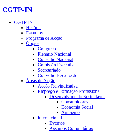
CGTP-IN
CGTP-IN
História
Estatutos
Programa de Acção
Órgãos
Congresso
Plenário Nacional
Conselho Nacional
Comissão Executiva
Secretariado
Conselho Fiscalizador
Áreas de Acção
Acção Reivindicativa
Emprego e Formação Profissional
Desenvolvimento Sustentável
Consumidores
Economia Social
Ambiente
Internacional
Eventos
Assuntos Comunitários