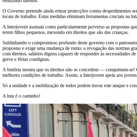
reduzindo direitos.
O Governo pretende ainda retirar protecções contra despedimentos sem j
locais de trabalho. Estas medidas eliminam ferramentas cruciais na lu
A Interjovem assinala como particularmente perverso as propostas qu
terem filhos pequenos, mexendo em direitos que são das crianças.
Sublinhando o compromisso profundo deste governo com o patronato, 
propostas e exige uma mudança de rumo: a revogação das normas gravo
com direitos, salários dignos capazes de responder às necessidades de
greve e férias condignas.
A história mostra que os direitos não se concedem — conquistam-se! Cab
melhores condições de trabalho. Assim, a Interjovem apela aos jovens
Só a unidade e a mobilização de todos podem travar este ataque e const
A luta é o caminho!