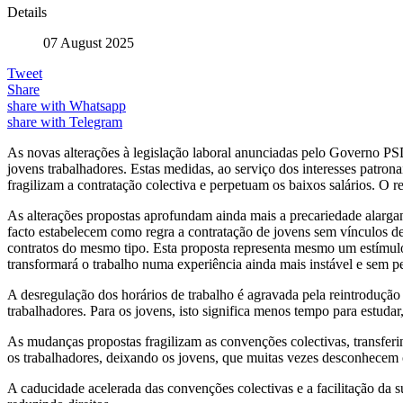
Details
07 August 2025
Tweet
Share
share with Whatsapp
share with Telegram
As novas alterações à legislação laboral anunciadas pelo Governo PS
jovens trabalhadores. Estas medidas, ao serviço dos interesses patrona
fragilizam a contratação colectiva e perpetuam os baixos salários. O r
As alterações propostas aprofundam ainda mais a precariedade alargand
facto estabelecem como regra a contratação de jovens sem vínculos de t
contratos do mesmo tipo. Esta proposta representa mesmo um estímulo 
transformará o trabalho numa experiência ainda mais instável e sem per
A desregulação dos horários de trabalho é agravada pela reintrodução
trabalhadores. Para os jovens, isto significa menos tempo para estuda
As mudanças propostas fragilizam as convenções colectivas, transferin
os trabalhadores, deixando os jovens, que muitas vezes desconhecem o
A caducidade acelerada das convenções colectivas e a facilitação da s