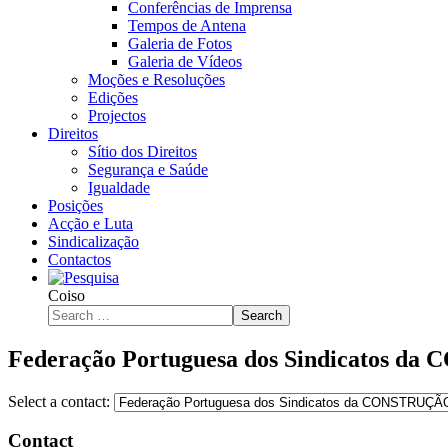
Conferências de Imprensa
Tempos de Antena
Galeria de Fotos
Galeria de Vídeos
Moções e Resoluções
Edições
Projectos
Direitos
Sítio dos Direitos
Segurança e Saúde
Igualdade
Posições
Acção e Luta
Sindicalização
Contactos
Coiso
Search
Federação Portuguesa dos Sindicato
Select a contact:
Contact