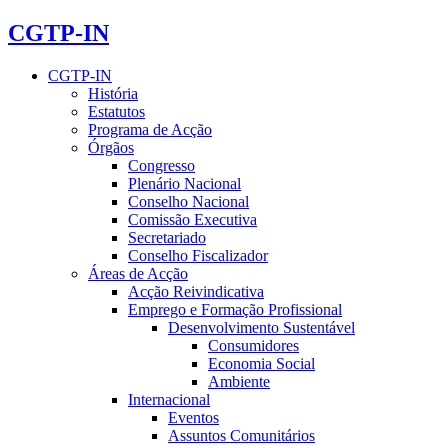
CGTP-IN
CGTP-IN
História
Estatutos
Programa de Acção
Órgãos
Congresso
Plenário Nacional
Conselho Nacional
Comissão Executiva
Secretariado
Conselho Fiscalizador
Áreas de Acção
Acção Reivindicativa
Emprego e Formação Profissional
Desenvolvimento Sustentável
Consumidores
Economia Social
Ambiente
Internacional
Eventos
Assuntos Comunitários