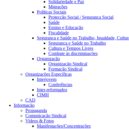
Solidariedade e Paz
Migrações
Políticas Sociais
Protecção Social / Segurança Social
Saúde
Ensino e Educação
Fiscalidade
Segurança e Saúde no Trabalho, Igualdade, Cultur
Segurança e Saúde no Trabalho
Cultura e Tempos Livres
Combate às discriminações
Organização
Organização Sindical
Formação Sindical
Organizações Específicas
Interjovem
Conferências
Inter-reformados
CIMH
CAD
Informação
Propaganda
Comunicação Sindical
Videos & Fotos
Manifestações/Concentrações