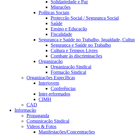
Solidariedade e Paz
Migrações
Políticas Sociais
Protecção Social / Segurança Social
Saúde
Ensino e Educação
Fiscalidade
Segurança e Saúde no Trabalho, Igualdade, Cultur
Segurança e Saúde no Trabalho
Cultura e Tempos Livres
Combate às discriminações
Organização
Organização Sindical
Formação Sindical
Organizações Específicas
Interjovem
Conferências
Inter-reformados
CIMH
CAD
Informação
Propaganda
Comunicação Sindical
Videos & Fotos
Manifestações/Concentrações