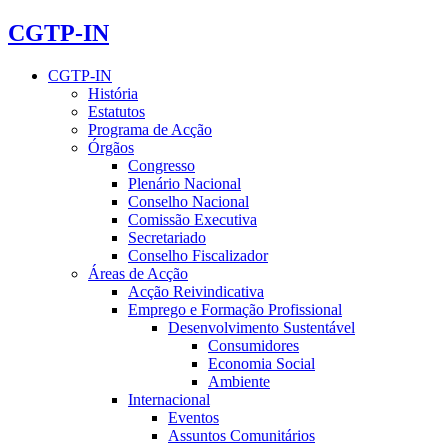
CGTP-IN
CGTP-IN
História
Estatutos
Programa de Acção
Órgãos
Congresso
Plenário Nacional
Conselho Nacional
Comissão Executiva
Secretariado
Conselho Fiscalizador
Áreas de Acção
Acção Reivindicativa
Emprego e Formação Profissional
Desenvolvimento Sustentável
Consumidores
Economia Social
Ambiente
Internacional
Eventos
Assuntos Comunitários