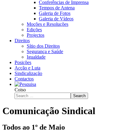
Conferências de Imprensa
Tempos de Antena
Galeria de Fotos
Galeria de Vídeos
Moções e Resoluções
Edições
Projectos
Direitos
Sítio dos Direitos
Segurança e Saúde
Igualdade
Posições
Acção e Luta
Sindicalização
Contactos
Coiso
Search
Comunicação Sindical
Todos ao 1º de Maio