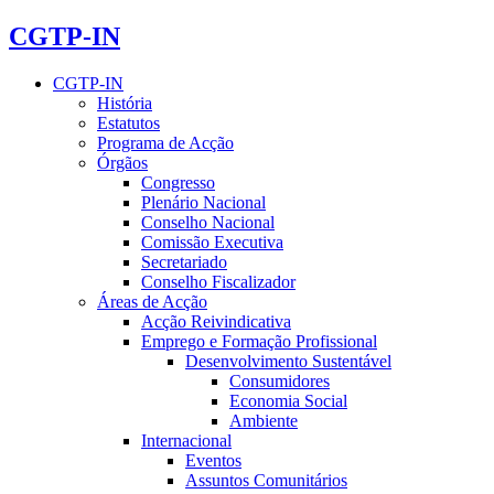
CGTP-IN
CGTP-IN
História
Estatutos
Programa de Acção
Órgãos
Congresso
Plenário Nacional
Conselho Nacional
Comissão Executiva
Secretariado
Conselho Fiscalizador
Áreas de Acção
Acção Reivindicativa
Emprego e Formação Profissional
Desenvolvimento Sustentável
Consumidores
Economia Social
Ambiente
Internacional
Eventos
Assuntos Comunitários