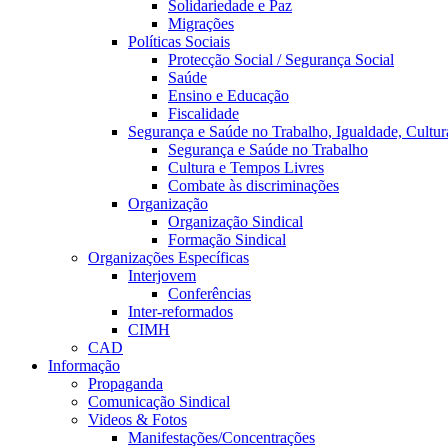
Solidariedade e Paz
Migrações
Políticas Sociais
Protecção Social / Segurança Social
Saúde
Ensino e Educação
Fiscalidade
Segurança e Saúde no Trabalho, Igualdade, Cultur
Segurança e Saúde no Trabalho
Cultura e Tempos Livres
Combate às discriminações
Organização
Organização Sindical
Formação Sindical
Organizações Específicas
Interjovem
Conferências
Inter-reformados
CIMH
CAD
Informação
Propaganda
Comunicação Sindical
Videos & Fotos
Manifestações/Concentrações