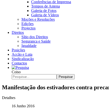
Conferências de Imprensa
Tempos de Antena
Galeria de Fotos
Galeria de Vídeos
Moções e Resoluções
Edições
Projectos
Direitos
Sítio dos Direitos
Segurança e Saúde
Igualdade
Posições
Acção e Luta
Sindicalização
Contactos
Coiso
Pesquisar
Manifestação dos estivadores contra preca
Detalhes
16 Junho 2016