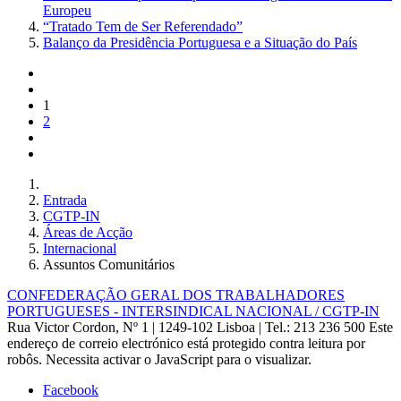
Europeu
“Tratado Tem de Ser Referendado”
Balanço da Presidência Portuguesa e a Situação do País
1
2
Entrada
CGTP-IN
Áreas de Acção
Internacional
Assuntos Comunitários
CONFEDERAÇÃO GERAL DOS TRABALHADORES
PORTUGUESES - INTERSINDICAL NACIONAL / CGTP-IN
Rua Victor Cordon, Nº 1 | 1249-102 Lisboa |
Tel.: 213 236 500
Este
endereço de correio electrónico está protegido contra leitura por
robôs. Necessita activar o JavaScript para o visualizar.
Facebook