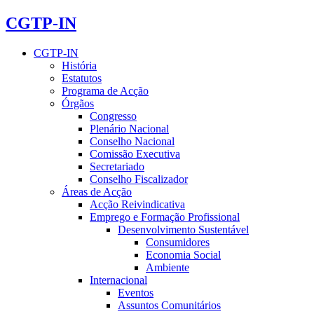
CGTP-IN
CGTP-IN
História
Estatutos
Programa de Acção
Órgãos
Congresso
Plenário Nacional
Conselho Nacional
Comissão Executiva
Secretariado
Conselho Fiscalizador
Áreas de Acção
Acção Reivindicativa
Emprego e Formação Profissional
Desenvolvimento Sustentável
Consumidores
Economia Social
Ambiente
Internacional
Eventos
Assuntos Comunitários