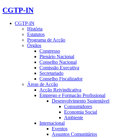
CGTP-IN
CGTP-IN
História
Estatutos
Programa de Acção
Órgãos
Congresso
Plenário Nacional
Conselho Nacional
Comissão Executiva
Secretariado
Conselho Fiscalizador
Áreas de Acção
Acção Reivindicativa
Emprego e Formação Profissional
Desenvolvimento Sustentável
Consumidores
Economia Social
Ambiente
Internacional
Eventos
Assuntos Comunitários