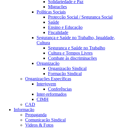
Solidariedade e Paz
Migrações
Políticas Sociais
Protecção Social / Segurança Social
Saúde
Ensino e Educação
Fiscalidade
Segurança e Saúde no Trabalho, Igualdade,
Cultura
Segurança e Saúde no Trabalho
Cultura e Tempos Livres
Combate às discriminações
Organização
Organização Sindical
Formação Sindical
Organizações Específicas
Interjovem
Conferências
Inter-reformados
CIMH
CAD
Informação
Propaganda
Comunicação Sindical
Videos & Fotos