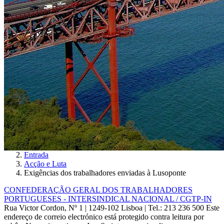
Entrada
Acção e Luta
Exigências dos trabalhadores enviadas à Lusoponte
CONFEDERAÇÃO GERAL DOS TRABALHADORES
PORTUGUESES - INTERSINDICAL NACIONAL / CGTP-IN
Rua Victor Cordon, Nº 1 | 1249-102 Lisboa |
Tel.: 213 236 500
Este
endereço de correio electrónico está protegido contra leitura por