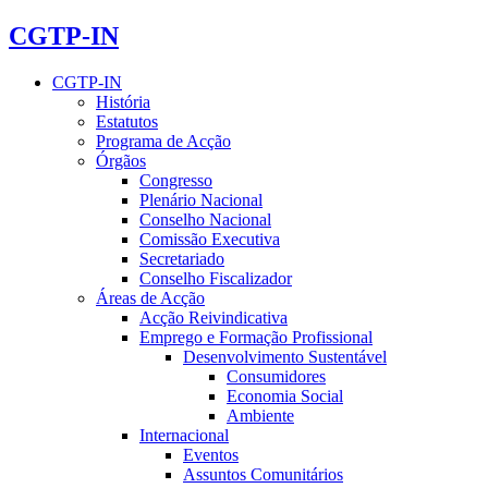
CGTP-IN
CGTP-IN
História
Estatutos
Programa de Acção
Órgãos
Congresso
Plenário Nacional
Conselho Nacional
Comissão Executiva
Secretariado
Conselho Fiscalizador
Áreas de Acção
Acção Reivindicativa
Emprego e Formação Profissional
Desenvolvimento Sustentável
Consumidores
Economia Social
Ambiente
Internacional
Eventos
Assuntos Comunitários