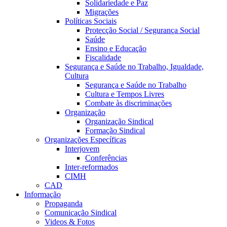
Solidariedade e Paz
Migrações
Políticas Sociais
Protecção Social / Segurança Social
Saúde
Ensino e Educação
Fiscalidade
Segurança e Saúde no Trabalho, Igualdade,
Cultura
Segurança e Saúde no Trabalho
Cultura e Tempos Livres
Combate às discriminações
Organização
Organização Sindical
Formação Sindical
Organizações Específicas
Interjovem
Conferências
Inter-reformados
CIMH
CAD
Informação
Propaganda
Comunicação Sindical
Videos & Fotos