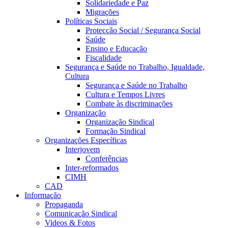
Solidariedade e Paz
Migrações
Políticas Sociais
Protecção Social / Segurança Social
Saúde
Ensino e Educação
Fiscalidade
Segurança e Saúde no Trabalho, Igualdade,
Cultura
Segurança e Saúde no Trabalho
Cultura e Tempos Livres
Combate às discriminações
Organização
Organização Sindical
Formação Sindical
Organizações Específicas
Interjovem
Conferências
Inter-reformados
CIMH
CAD
Informação
Propaganda
Comunicação Sindical
Videos & Fotos