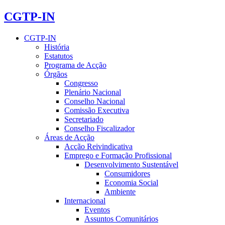
CGTP-IN
CGTP-IN
História
Estatutos
Programa de Acção
Órgãos
Congresso
Plenário Nacional
Conselho Nacional
Comissão Executiva
Secretariado
Conselho Fiscalizador
Áreas de Acção
Acção Reivindicativa
Emprego e Formação Profissional
Desenvolvimento Sustentável
Consumidores
Economia Social
Ambiente
Internacional
Eventos
Assuntos Comunitários