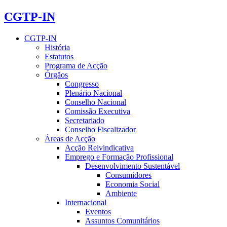
CGTP-IN
CGTP-IN
História
Estatutos
Programa de Acção
Órgãos
Congresso
Plenário Nacional
Conselho Nacional
Comissão Executiva
Secretariado
Conselho Fiscalizador
Áreas de Acção
Acção Reivindicativa
Emprego e Formação Profissional
Desenvolvimento Sustentável
Consumidores
Economia Social
Ambiente
Internacional
Eventos
Assuntos Comunitários