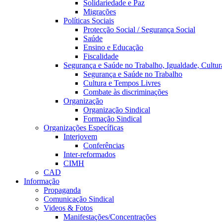
Solidariedade e Paz
Migrações
Políticas Sociais
Protecção Social / Segurança Social
Saúde
Ensino e Educação
Fiscalidade
Segurança e Saúde no Trabalho, Igualdade, Cultur
Segurança e Saúde no Trabalho
Cultura e Tempos Livres
Combate às discriminações
Organização
Organização Sindical
Formação Sindical
Organizações Específicas
Interjovem
Conferências
Inter-reformados
CIMH
CAD
Informação
Propaganda
Comunicação Sindical
Videos & Fotos
Manifestações/Concentrações