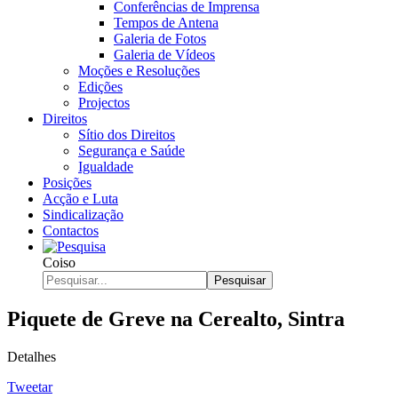
Conferências de Imprensa
Tempos de Antena
Galeria de Fotos
Galeria de Vídeos
Moções e Resoluções
Edições
Projectos
Direitos
Sítio dos Direitos
Segurança e Saúde
Igualdade
Posições
Acção e Luta
Sindicalização
Contactos
Coiso
Pesquisar
Piquete de Greve na Cerealto, Sintra
Detalhes
Tweetar