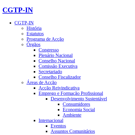
CGTP-IN
CGTP-IN
História
Estatutos
Programa de Acção
Órgãos
Congresso
Plenário Nacional
Conselho Nacional
Comissão Executiva
Secretariado
Conselho Fiscalizador
Áreas de Acção
Acção Reivindicativa
Emprego e Formação Profissional
Desenvolvimento Sustentável
Consumidores
Economia Social
Ambiente
Internacional
Eventos
Assuntos Comunitários