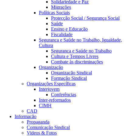
Solidariedade e Paz
Migrações
Políticas Sociais
Protecção Social / Segurança Social
Saúde
Ensino e Educação
Fiscalidade
Segurança e Saúde no Trabalho, Igualdade,
Cultura
Segurança e Saúde no Trabalho
Cultura e Tempos Livres
Combate às discriminações
Organização
Organização Sindical
Formação Sindical
Organizações Específicas
Interjovem
Conferências
Inter-reformados
CIMH
CAD
Informação
Propaganda
Comunicação Sindical
Videos & Fotos