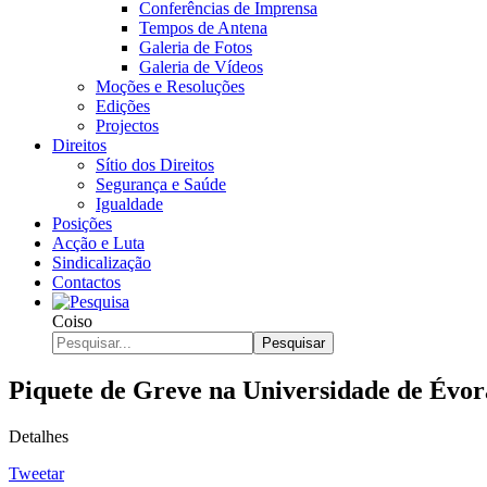
Conferências de Imprensa
Tempos de Antena
Galeria de Fotos
Galeria de Vídeos
Moções e Resoluções
Edições
Projectos
Direitos
Sítio dos Direitos
Segurança e Saúde
Igualdade
Posições
Acção e Luta
Sindicalização
Contactos
Coiso
Pesquisar
Piquete de Greve na Universidade de Évor
Detalhes
Tweetar