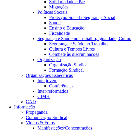
Solidariedade e Paz
Migrações
Políticas Sociais
Protecção Social / Segurança Social
Saúde
Ensino e Educação
Fiscalidade
Segurança e Saúde no Trabalho, Igualdade, Cultur
Segurança e Saúde no Trabalho
Cultura e Tempos Livres
Combate às discriminações
Organização
Organização Sindical
Formação Sindical
Organizações Específicas
Interjovem
Conferências
Inter-reformados
CIMH
CAD
Informação
Propaganda
Comunicação Sindical
Videos & Fotos
Manifestações/Concentrações