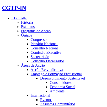
CGTP-IN
CGTP-IN
História
Estatutos
Programa de Acção
Órgãos
Congresso
Plenário Nacional
Conselho Nacional
Comissão Executiva
Secretariado
Conselho Fiscalizador
Áreas de Acção
Acção Reivindicativa
Emprego e Formação Profissional
Desenvolvimento Sustentável
Consumidores
Economia Social
Ambiente
Internacional
Eventos
Assuntos Comunitários