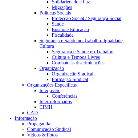
Solidariedade e Paz
Migrações
Políticas Sociais
Protecção Social / Segurança Social
Saúde
Ensino e Educação
Fiscalidade
Segurança e Saúde no Trabalho, Igualdade,
Cultura
Segurança e Saúde no Trabalho
Cultura e Tempos Livres
Combate às discriminações
Organização
Organização Sindical
Formação Sindical
Organizações Específicas
Interjovem
Conferências
Inter-reformados
CIMH
CAD
Informação
Propaganda
Comunicação Sindical
Videos & Fotos