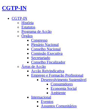
CGTP-IN
CGTP-IN
História
Estatutos
Programa de Acção
Órgãos
Congresso
Plenário Nacional
Conselho Nacional
Comissão Executiva
Secretariado
Conselho Fiscalizador
Áreas de Acção
Acção Reivindicativa
Emprego e Formação Profissional
Desenvolvimento Sustentável
Consumidores
Economia Social
Ambiente
Internacional
Eventos
Assuntos Comunitários