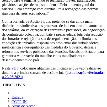
Serão quase 4 semanas onde se realizarão greves, paralisações,
plenários e acções de rua, sob o lema “Pelo aumento geral dos
salários! Pelo emprego com direitos! Pela revogação das normas
gravosas da legislação laboral!”.
Com a Jornada de Acção e Luta, pretende-se dar ainda maior
dinâmica reivindicativa aos processos de luta em torno do aumento
dos salários, da valorização das carreiras e profissões, da negociação
da contratação colectiva, combate à precariedade, luta pela redução
dos horários e rejeição da sua desregulamentação, melhoria das
condições de trabalho, resposta aos problemas dos trabalhadores,
insuficiência e desequilíbrio das medidas do Governo, defesa e
reforço dos serviços públicos e das Funções Sociais do Estado, para
garantir a valorização do trabalho e dos trabalhadores e o
desenvolvimento do país.
Neste
PDF
, colocamos algumas das iniciativas que vão realizar-se
durante a primeira semana de acção e luta
(actualização efectuada
a 23.06.2021)
.
DIF/CGTP-IN
Entrada
CGTP-IN
Áreas de Acção