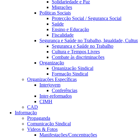
Solidariedade e Paz
Migrações
Políticas Sociais
Protecção Social / Segurança Social
Saúde
Ensino e Educação
Fiscalidade
Segurança e Saúde no Trabalho, Igualdade, Cultur
Segurança e Saúde no Trabalho
Cultura e Tempos Livres
Combate às discriminações
Organização
Organização Sindical
Formação Sindical
Organizações Específicas
Interjovem
Conferências
Inter-reformados
CIMH
CAD
Informação
Propaganda
Comunicação Sindical
Videos & Fotos
Manifestações/Concentrações