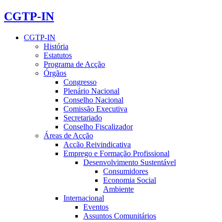
CGTP-IN
CGTP-IN
História
Estatutos
Programa de Acção
Órgãos
Congresso
Plenário Nacional
Conselho Nacional
Comissão Executiva
Secretariado
Conselho Fiscalizador
Áreas de Acção
Acção Reivindicativa
Emprego e Formação Profissional
Desenvolvimento Sustentável
Consumidores
Economia Social
Ambiente
Internacional
Eventos
Assuntos Comunitários