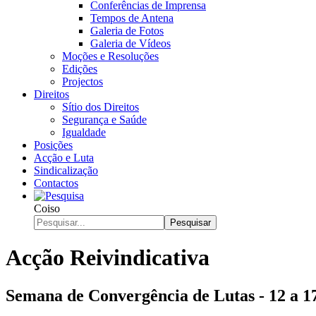
Conferências de Imprensa
Tempos de Antena
Galeria de Fotos
Galeria de Vídeos
Moções e Resoluções
Edições
Projectos
Direitos
Sítio dos Direitos
Segurança e Saúde
Igualdade
Posições
Acção e Luta
Sindicalização
Contactos
Coiso
Pesquisar
Acção Reivindicativa
Semana de Convergência de Lutas - 12 a 