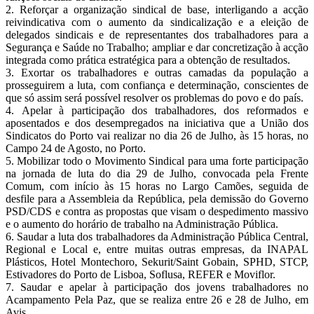
2. Reforçar a organização sindical de base, interligando a acção
reivindicativa com o aumento da sindicalização e a eleição de
delegados sindicais e de representantes dos trabalhadores para a
Segurança e Saúde no Trabalho; ampliar e dar concretização à acção
integrada como prática estratégica para a obtenção de resultados.
3. Exortar os trabalhadores e outras camadas da população a
prosseguirem a luta, com confiança e determinação, conscientes de
que só assim será possível resolver os problemas do povo e do país.
4. Apelar à participação dos trabalhadores, dos reformados e
aposentados e dos desempregados na iniciativa que a União dos
Sindicatos do Porto vai realizar no dia 26 de Julho, às 15 horas, no
Campo 24 de Agosto, no Porto.
5. Mobilizar todo o Movimento Sindical para uma forte participação
na jornada de luta do dia 29 de Julho, convocada pela Frente
Comum, com início às 15 horas no Largo Camões, seguida de
desfile para a Assembleia da República, pela demissão do Governo
PSD/CDS e contra as propostas que visam o despedimento massivo
e o aumento do horário de trabalho na Administração Pública.
6. Saudar a luta dos trabalhadores da Administração Pública Central,
Regional e Local e, entre muitas outras empresas, da INAPAL
Plásticos, Hotel Montechoro, Sekurit/Saint Gobain, SPHD, STCP,
Estivadores do Porto de Lisboa, Soflusa, REFER e Moviflor.
7. Saudar e apelar à participação dos jovens trabalhadores no
Acampamento Pela Paz, que se realiza entre 26 e 28 de Julho, em
Avis.