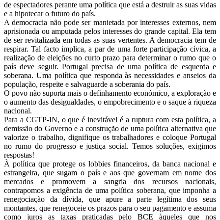
de espectadores perante uma política que está a destruir as suas vidas
e a hipotecar o futuro do país.
A democracia não pode ser manietada por interesses externos, nem
aprisionada ou amputada pelos interesses do grande capital. Ela tem
de ser revitalizada em todas as suas vertentes. A democracia tem de
respirar. Tal facto implica, a par de uma forte participação cívica, a
realização de eleições no curto prazo para determinar o rumo que o
país deve seguir. Portugal precisa de uma política de esquerda e
soberana. Uma política que responda às necessidades e anseios da
população, respeite e salvaguarde a soberania do país.
O povo não suporta mais o definhamento económico, a exploração e
o aumento das desigualdades, o empobrecimento e o saque à riqueza
nacional.
Para a CGTP-IN, o que é inevitável é a ruptura com esta política, a
demissão do Governo e a construção de uma política alternativa que
valorize o trabalho, dignifique os trabalhadores e coloque Portugal
no rumo do progresso e justiça social. Temos soluções, exigimos
respostas!
À política que protege os lobbies financeiros, da banca nacional e
estrangeira, que sugam o país e aos que governam em nome dos
mercados e promovem a sangria dos recursos nacionais,
contrapomos a exigência de uma política soberana, que imponha a
renegociação da dívida, que apure a parte legítima dos seus
montantes, que renegoceie os prazos para o seu pagamento e assuma
como juros as taxas praticadas pelo BCE àqueles que nos