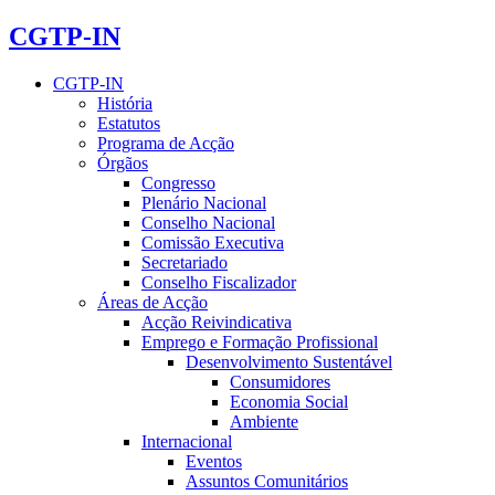
CGTP-IN
CGTP-IN
História
Estatutos
Programa de Acção
Órgãos
Congresso
Plenário Nacional
Conselho Nacional
Comissão Executiva
Secretariado
Conselho Fiscalizador
Áreas de Acção
Acção Reivindicativa
Emprego e Formação Profissional
Desenvolvimento Sustentável
Consumidores
Economia Social
Ambiente
Internacional
Eventos
Assuntos Comunitários