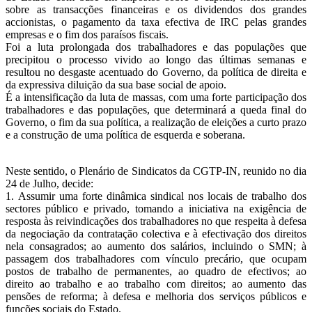
sobre as transacções financeiras e os dividendos dos grandes
accionistas, o pagamento da taxa efectiva de IRC pelas grandes
empresas e o fim dos paraísos fiscais.
Foi a luta prolongada dos trabalhadores e das populações que
precipitou o processo vivido ao longo das últimas semanas e
resultou no desgaste acentuado do Governo, da política de direita e
da expressiva diluição da sua base social de apoio.
É a intensificação da luta de massas, com uma forte participação dos
trabalhadores e das populações, que determinará a queda final do
Governo, o fim da sua política, a realização de eleições a curto prazo
e a construção de uma política de esquerda e soberana.
Neste sentido, o Plenário de Sindicatos da CGTP-IN, reunido no dia
24 de Julho, decide:
1. Assumir uma forte dinâmica sindical nos locais de trabalho dos
sectores público e privado, tomando a iniciativa na exigência de
resposta às reivindicações dos trabalhadores no que respeita à defesa
da negociação da contratação colectiva e à efectivação dos direitos
nela consagrados; ao aumento dos salários, incluindo o SMN; à
passagem dos trabalhadores com vínculo precário, que ocupam
postos de trabalho de permanentes, ao quadro de efectivos; ao
direito ao trabalho e ao trabalho com direitos; ao aumento das
pensões de reforma; à defesa e melhoria dos serviços públicos e
funções sociais do Estado.