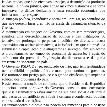
lei das rendas, que é de efectivos despejos, a destruição da produção
nacional, a dívida pública, que atinge máximos históricos e se torna
impagável, o défice deslizante e uma recessão económica que
indicia um novo resgate.
A situação política, económica e social em Portugal, ao contrário do
que nos querem fazer crer, não se afasta da calamitosa situação da
Grécia.
A manutenção em funções do Governo, com ou sem remodelações,
significa uma descredibilização da política e das instituições. A
tentativa de prolongar e perpetuar a política de direita, a recusa
sistemática em aceitar alternativas, a insistência em que é através da
submissão e capitulação que atingiremos a salvação, têm subjacente
o prolongamento no tempo do programa de agressão, à custa do
sofrimento do povo, da fragilização da democracia e da perda
crescente da soberania do país.
O Governo PSD/CDS, recauchutado ou não, não tem legitimidade
nem credibilidade política, ética e moral para continuar a governar.
Ele tornou-se um perigo público e o grande obstáculo que impede a
solução dos problemas do país.
Neste sentido, a moção de confiança que o Presidente da República
anunciou, como porta-voz do Governo, constitui uma encenação
que visa escamotear o esvaziamento da sua base social e eleitoral e
não passa de um artifício para fugir à censura e condenação popular
em resultado das eleições.
Os trabalhadores e o povo não podem ser remetidos para a posição