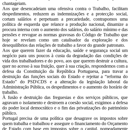
chantageiam.
Aos que desencadeiam uma ofensiva contra o Trabalho, facilitam
despedimentos, reduzem as indemnizações e a protecção social,
cortam salários e perpetuam a precariedade, contrapomos uma
política de esquerda que relance a produção nacional, dinamize a
procura interna com o aumento dos salários, do salário mínimo e das
pensões e revogue as normas gravosas do Código de Trabalho que
hoje se revelam como um catalisador da exploração e dos
desequilíbrios das relações de trabalho a favor do grande patronato.
Aos que querem fazer da educação, saúde e segurança social um
negócio para uns poucos à custa da degradação das condições de
vida dos trabalhadores e do povo, aos que querem destruir a cultura,
quer no acesso à sua fruição, quer à sua criação, respondemos com a
defesa da Constituição da República Portuguesa, para travar a
destruição das funções sociais do Estado e rejeitar a “reforma do
Estado” do PSD\CDS e a alteração da legislação laboral da
Administração Pública, os despedimentos e o aumento do horário de
trabalho.
À fusão e destruição das freguesias e dos serviços públicos, que
agravam o isolamento e destroem a coesão social, exigimos a defesa
do poder local democrático e o fim das privatizações do património
público.
Portugal precisa de uma política que desagrave os impostos sobre
quem trabalha e trabalhou e assegure o financiamento do Orçamento
de Estado com base em impostos sobre o capital, nomeadamente