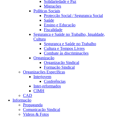
Solidariedade e Paz
Migrações
Políticas Sociais
Protecção Social / Segurança Social
Saúde
Ensino e Educação
Fiscalidade
Segurança e Saúde no Trabalho, Igualdade,
Cultura
Segurança e Saúde no Trabalho
Cultura e Tempos Livres
Combate às discriminações
Organização
Organização Sindical
Formação Sindical
Organizações Específicas
Interjovem
Conferências
Inter-reformados
CIMH
CAD
Informação
Propaganda
Comunicação Sindical
Videos & Fotos