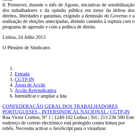
8. Promover, durante o mês de Agosto, iniciativas de sensibilização
dos trabalhadores e da opinião pública em torno da defesa dos
direitos, liberdades e garantias, exigindo a demissão do Governo e a
realização de eleições antecipadas, abrindo caminho à ruptura com o
programa de agressão e com a política de direita.
Lisboa, 24 Julho 2013
O Plenário de Sindicatos
Entrada
CGTP-IN
Áreas de Acção
Acção Reivindicativa
Intensificar e ampliar a luta
CONFEDERAÇÃO GERAL DOS TRABALHADORES
PORTUGUESES - INTERSINDICAL NACIONAL / CGTP-IN
Rua Victor Cordon, Nº 1 | 1249-102 Lisboa |
Tel.: 213 236 500
Este
endereço de correio electrónico está protegido contra leitura por
robôs. Necessita activar o JavaScript para o visualizar.