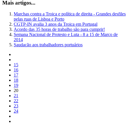
Mais artigos...
Marchas contra a Troica e política de direita - Grandes desfiles
pelas ruas de Lisboa e Porto
CGTP-IN avalia 3 anos da Troica em Portugal
Acordo das 35 horas de trabalho são para cumprir!
Semana Nacional de Protesto e Luta - 8 a 15 de Março de
2014
Saudação aos trabalhadores portuários
15
16
17
18
19
20
21
22
23
24