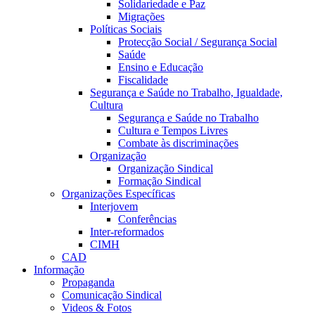
Solidariedade e Paz
Migrações
Políticas Sociais
Protecção Social / Segurança Social
Saúde
Ensino e Educação
Fiscalidade
Segurança e Saúde no Trabalho, Igualdade,
Cultura
Segurança e Saúde no Trabalho
Cultura e Tempos Livres
Combate às discriminações
Organização
Organização Sindical
Formação Sindical
Organizações Específicas
Interjovem
Conferências
Inter-reformados
CIMH
CAD
Informação
Propaganda
Comunicação Sindical
Videos & Fotos