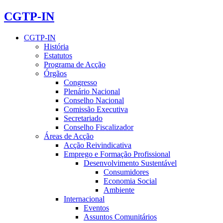
CGTP-IN
CGTP-IN
História
Estatutos
Programa de Acção
Órgãos
Congresso
Plenário Nacional
Conselho Nacional
Comissão Executiva
Secretariado
Conselho Fiscalizador
Áreas de Acção
Acção Reivindicativa
Emprego e Formação Profissional
Desenvolvimento Sustentável
Consumidores
Economia Social
Ambiente
Internacional
Eventos
Assuntos Comunitários