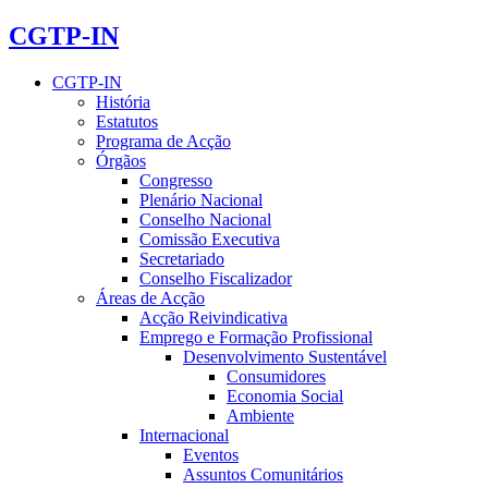
CGTP-IN
CGTP-IN
História
Estatutos
Programa de Acção
Órgãos
Congresso
Plenário Nacional
Conselho Nacional
Comissão Executiva
Secretariado
Conselho Fiscalizador
Áreas de Acção
Acção Reivindicativa
Emprego e Formação Profissional
Desenvolvimento Sustentável
Consumidores
Economia Social
Ambiente
Internacional
Eventos
Assuntos Comunitários