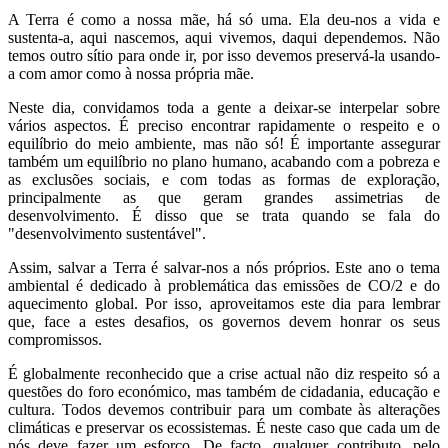
A Terra é como a nossa mãe, há só uma. Ela deu-nos a vida e
sustenta-a, aqui nascemos, aqui vivemos, daqui dependemos. Não
temos outro sítio para onde ir, por isso devemos preservá-la usando-
a com amor como à nossa própria mãe.
Neste dia, convidamos toda a gente a deixar-se interpelar sobre
vários aspectos. É preciso encontrar rapidamente o respeito e o
equilíbrio do meio ambiente, mas não só! É importante assegurar
também um equilíbrio no plano humano, acabando com a pobreza e
as exclusões sociais, e com todas as formas de exploração,
principalmente as que geram grandes assimetrias de
desenvolvimento. É disso que se trata quando se fala do
"desenvolvimento sustentável".
Assim, salvar a Terra é salvar-nos a nós próprios. Este ano o tema
ambiental é dedicado à problemática das emissões de CO/2 e do
aquecimento global. Por isso, aproveitamos este dia para lembrar
que, face a estes desafios, os governos devem honrar os seus
compromissos.
É globalmente reconhecido que a crise actual não diz respeito só a
questões do foro económico, mas também de cidadania, educação e
cultura. Todos devemos contribuir para um combate às alterações
climáticas e preservar os ecossistemas. É neste caso que cada um de
nós deve fazer um esforço. De facto, qualquer contributo, pelo