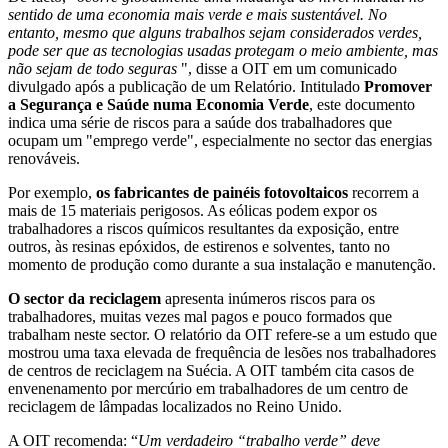
sentido de uma economia mais verde e mais sustentável. No
entanto, mesmo que alguns trabalhos sejam considerados verdes,
pode ser que as tecnologias usadas protegam o meio ambiente, mas
não sejam de todo seguras
", disse a OIT em um comunicado
divulgado após a publicação de um Relatório. Intitulado
Promover
a Segurança e Saúde numa Economia Verde
, este documento
indica uma série de riscos para a saúde dos trabalhadores que
ocupam um "emprego verde", especialmente no sector das energias
renováveis.
Por exemplo,
os fabricantes de painéis fotovoltaicos
recorrem a
mais de 15 materiais perigosos. As eólicas podem expor os
trabalhadores a riscos químicos resultantes da exposição, entre
outros, às resinas epóxidos, de estirenos e solventes, tanto no
momento de produção como durante a sua instalação e manutenção.
O sector da reciclagem
apresenta inúmeros riscos para os
trabalhadores, muitas vezes mal pagos e pouco formados que
trabalham neste sector. O relatório da OIT refere-se a um estudo que
mostrou uma taxa elevada de frequência de lesões nos trabalhadores
de centros de reciclagem na Suécia. A OIT também cita casos de
envenenamento por mercúrio em trabalhadores de um centro de
reciclagem de lâmpadas localizados no Reino Unido.
A OIT recomenda: “
Um verdadeiro “trabalho verde” deve