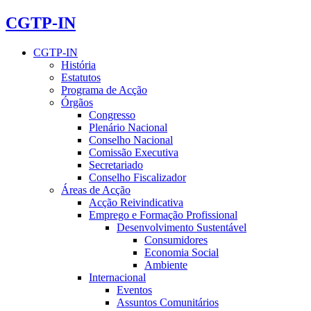
CGTP-IN
CGTP-IN
História
Estatutos
Programa de Acção
Órgãos
Congresso
Plenário Nacional
Conselho Nacional
Comissão Executiva
Secretariado
Conselho Fiscalizador
Áreas de Acção
Acção Reivindicativa
Emprego e Formação Profissional
Desenvolvimento Sustentável
Consumidores
Economia Social
Ambiente
Internacional
Eventos
Assuntos Comunitários