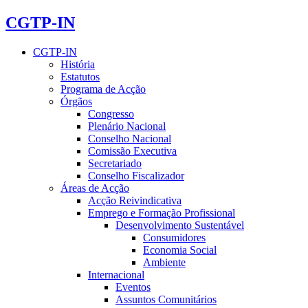
CGTP-IN
CGTP-IN
História
Estatutos
Programa de Acção
Órgãos
Congresso
Plenário Nacional
Conselho Nacional
Comissão Executiva
Secretariado
Conselho Fiscalizador
Áreas de Acção
Acção Reivindicativa
Emprego e Formação Profissional
Desenvolvimento Sustentável
Consumidores
Economia Social
Ambiente
Internacional
Eventos
Assuntos Comunitários