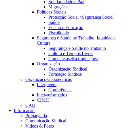
Solidariedade e Paz
Migrações
Políticas Sociais
Protecção Social / Segurança Social
Saúde
Ensino e Educação
Fiscalidade
Segurança e Saúde no Trabalho, Igualdade,
Cultura
Segurança e Saúde no Trabalho
Cultura e Tempos Livres
Combate às discriminações
Organização
Organização Sindical
Formação Sindical
Organizações Específicas
Interjovem
Conferências
Inter-reformados
CIMH
CAD
Informação
Propaganda
Comunicação Sindical
Videos & Fotos