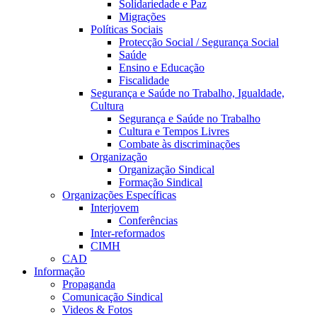
Solidariedade e Paz
Migrações
Políticas Sociais
Protecção Social / Segurança Social
Saúde
Ensino e Educação
Fiscalidade
Segurança e Saúde no Trabalho, Igualdade,
Cultura
Segurança e Saúde no Trabalho
Cultura e Tempos Livres
Combate às discriminações
Organização
Organização Sindical
Formação Sindical
Organizações Específicas
Interjovem
Conferências
Inter-reformados
CIMH
CAD
Informação
Propaganda
Comunicação Sindical
Videos & Fotos