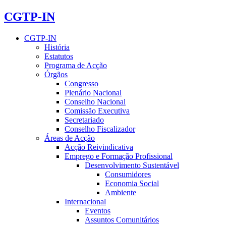
CGTP-IN
CGTP-IN
História
Estatutos
Programa de Acção
Órgãos
Congresso
Plenário Nacional
Conselho Nacional
Comissão Executiva
Secretariado
Conselho Fiscalizador
Áreas de Acção
Acção Reivindicativa
Emprego e Formação Profissional
Desenvolvimento Sustentável
Consumidores
Economia Social
Ambiente
Internacional
Eventos
Assuntos Comunitários