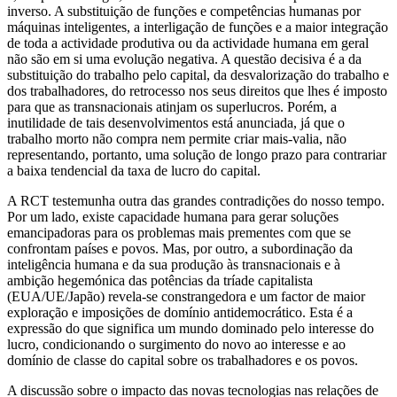
inverso. A substituição de funções e competências humanas por
máquinas inteligentes, a interligação de funções e a maior integração
de toda a actividade produtiva ou da actividade humana em geral
não são em si uma evolução negativa. A questão decisiva é a da
substituição do trabalho pelo capital, da desvalorização do trabalho e
dos trabalhadores, do retrocesso nos seus direitos que lhes é imposto
para que as transnacionais atinjam os superlucros. Porém, a
inutilidade de tais desenvolvimentos está anunciada, já que o
trabalho morto não compra nem permite criar mais-valia, não
representando, portanto, uma solução de longo prazo para contrariar
a baixa tendencial da taxa de lucro do capital.
A RCT testemunha outra das grandes contradições do nosso tempo.
Por um lado, existe capacidade humana para gerar soluções
emancipadoras para os problemas mais prementes com que se
confrontam países e povos. Mas, por outro, a subordinação da
inteligência humana e da sua produção às transnacionais e à
ambição hegemónica das potências da tríade capitalista
(EUA/UE/Japão) revela-se constrangedora e um factor de maior
exploração e imposições de domínio antidemocrático. Esta é a
expressão do que significa um mundo dominado pelo interesse do
lucro, condicionando o surgimento do novo ao interesse e ao
domínio de classe do capital sobre os trabalhadores e os povos.
A discussão sobre o impacto das novas tecnologias nas relações de