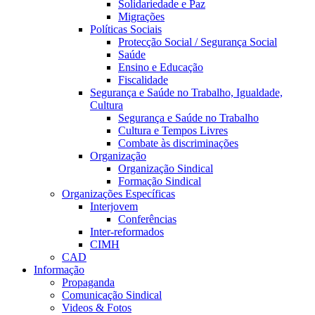
Solidariedade e Paz
Migrações
Políticas Sociais
Protecção Social / Segurança Social
Saúde
Ensino e Educação
Fiscalidade
Segurança e Saúde no Trabalho, Igualdade,
Cultura
Segurança e Saúde no Trabalho
Cultura e Tempos Livres
Combate às discriminações
Organização
Organização Sindical
Formação Sindical
Organizações Específicas
Interjovem
Conferências
Inter-reformados
CIMH
CAD
Informação
Propaganda
Comunicação Sindical
Videos & Fotos