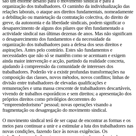
são um enorme desafio para o movimento sindical e para a
organização dos trabalhadores. O caminho da individualização das
relações laborais, o ataque aos direitos fundamentais, nomeadamente
a debilitação ou manietação da contratação colectiva, do direito de
greve, da autonomia e da liberdade sindicais, podem significar o
desaparecimento de alguns dos pilares que têm fundamentado a
actividade sindical nas últimas dezenas de anos. Mas não significam
o desaparecimento dos fundamentos e da necessidade da
organização dos trabalhadores para a defesa dos seus direitos e
aspirações. Antes pelo contrário. Estes são fundamentos e
necessidades que não só se mantêm como se acentuam e exigem
ainda maior intervenção e acção, partindo da realidade concreta,
ajudando à compreensão da comunidade de interesses dos
trabalhadores. Poderão vir a existir profundas transformações na
composição das classes, novos métodos, novos conflitos; linhas de
divisão entre trabalhadores de elevadas qualificações e
remunerações e uma massa crescente de trabalhadores descartáveis,
vivendo de trabalhos esporádicos e sem direitos; a apresentação dos
próprios direitos como privilégios decorrentes do
“empreendedorismo” pessoal; novas operações visando a
fragmentação ou desagregação do movimento sindical.
O movimento sindical terá de ser capaz de encontrar as formas e os
meios para continuar a unir e a estimular a luta dos trabalhadores nas
novas condições, fazendo face às novas exigências. Os