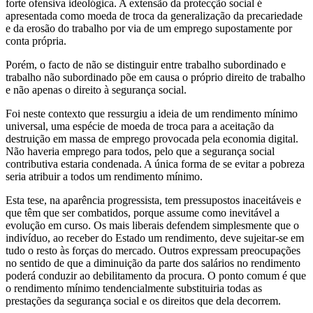
forte ofensiva ideológica. A extensão da protecção social é
apresentada como moeda de troca da generalização da precariedade
e da erosão do trabalho por via de um emprego supostamente por
conta própria.
Porém, o facto de não se distinguir entre trabalho subordinado e
trabalho não subordinado põe em causa o próprio direito de trabalho
e não apenas o direito à segurança social.
Foi neste contexto que ressurgiu a ideia de um rendimento mínimo
universal, uma espécie de moeda de troca para a aceitação da
destruição em massa de emprego provocada pela economia digital.
Não haveria emprego para todos, pelo que a segurança social
contributiva estaria condenada. A única forma de se evitar a pobreza
seria atribuir a todos um rendimento mínimo.
Esta tese, na aparência progressista, tem pressupostos inaceitáveis e
que têm que ser combatidos, porque assume como inevitável a
evolução em curso. Os mais liberais defendem simplesmente que o
indivíduo, ao receber do Estado um rendimento, deve sujeitar-se em
tudo o resto às forças do mercado. Outros expressam preocupações
no sentido de que a diminuição da parte dos salários no rendimento
poderá conduzir ao debilitamento da procura. O ponto comum é que
o rendimento mínimo tendencialmente substituiria todas as
prestações da segurança social e os direitos que dela decorrem.