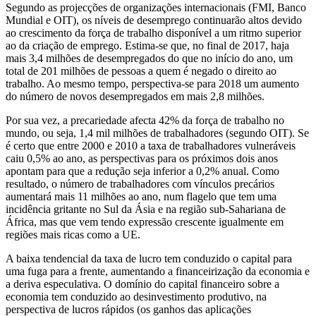
Segundo as projecções de organizações internacionais (FMI, Banco
Mundial e OIT), os níveis de desemprego continuarão altos devido
ao crescimento da força de trabalho disponível a um ritmo superior
ao da criação de emprego. Estima-se que, no final de 2017, haja
mais 3,4 milhões de desempregados do que no início do ano, um
total de 201 milhões de pessoas a quem é negado o direito ao
trabalho. Ao mesmo tempo, perspectiva-se para 2018 um aumento
do número de novos desempregados em mais 2,8 milhões.
Por sua vez, a precariedade afecta 42% da força de trabalho no
mundo, ou seja, 1,4 mil milhões de trabalhadores (segundo OIT). Se
é certo que entre 2000 e 2010 a taxa de trabalhadores vulneráveis
caiu 0,5% ao ano, as perspectivas para os próximos dois anos
apontam para que a redução seja inferior a 0,2% anual. Como
resultado, o número de trabalhadores com vínculos precários
aumentará mais 11 milhões ao ano, num flagelo que tem uma
incidência gritante no Sul da Ásia e na região sub-Sahariana de
África, mas que vem tendo expressão crescente igualmente em
regiões mais ricas como a UE.
A baixa tendencial da taxa de lucro tem conduzido o capital para
uma fuga para a frente, aumentando a financeirização da economia e
a deriva especulativa. O domínio do capital financeiro sobre a
economia tem conduzido ao desinvestimento produtivo, na
perspectiva de lucros rápidos (os ganhos das aplicações