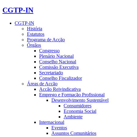
CGTP-IN
CGTP-IN
História
Estatutos
Programa de Acção
Órgãos
Congresso
Plenário Nacional
Conselho Nacional
Comissão Executiva
Secretariado
Conselho Fiscalizador
Áreas de Acção
Acção Reivindicativa
Emprego e Formação Profissional
Desenvolvimento Sustentável
Consumidores
Economia Social
Ambiente
Internacional
Eventos
Assuntos Comunitários