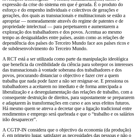
expressão da crise do sistema em que é gerada. É o produto do
esforço e do empenho individuais e colectivos de gerações e
gerações, dos quais as transnacionais e multinacionais se estão a
apropriar — nomeadamente através do regime de patentes e de
propriedade intelectual — para perpetuarem e aumentarem a
exploração dos trabalhadores e dos povos. Acentua ao mesmo
tempo as desigualdades entre países, assim como as relações de
dependência dos países do Terceiro Mundo face aos países ricos e
de subdesenvolvimento do Terceiro Mundo.
A RCT está a ser utilizada como parte da manipulação ideológica
que beneficia da credibilidade da ciência para sobrepor os interesses
das transnacionais à vontade soberana dos trabalhadores e dos
povos, procurando distanciar o objectivo e fazer crer a quem
trabalha que nada pode fazer a não ser resignar-se. E pressiona os
trabalhadores a aceitarem no imediato e de forma antecipada a
liberalização e a desregulamentação das relações de trabalho, com a
consequente destruição de direitos, para supostamente se prepararem
e adaptarem às transformações em curso e aos seus efeitos futuros.
Há mesmo quem se atreva a decretar que a ligação tradicional entre
rendimentos e emprego será quebrada e que o “trabalho e os salários
irão desaparecer”.
A CGTP-IN considera que o objectivo da economia (da produção)
é, em primeiro lugar, satisfazer as necessidades das pessoas e não o