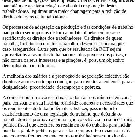
desligada de obrigações das empresas. Uma tal cedência significaria,
para além de aceitar a relação de absoluta exploração destes
trabalhadores, legitimar uma maior chantagem para a redução de
direitos de todos os trabalhadores.
Os processos de adaptação da produção e das condições de trabalho
não podem ser impostos de forma unilateral pelas empresas e
sacrificando os direitos dos trabalhadores. Os direitos de quem
trabalha, incluindo o direito ao trabalho, devem ser em qualquer
caso assegurados. Lutar para que os resultados da RCT sejam
aproveitados a favor dos trabalhadores, dos povos e dos países, e
não contra os seus interesses e aspirações, é, pois, um objectivo
determinante para o futuro.
A melhoria dos salários e a promoção da negociação colectiva são
direitos e ao mesmo tempo condição para inverter a tendência para a
desigualdade, precariedade, desemprego e pobreza.
A começar por uma correcta fixação dos salários mínimos em cada
país, consoante a sua história, realidade concreta e necessidades que
os rendimentos do trabalho têm de satisfazer, passando pelo
estabelecimento de uma legislação do trabalho que defenda os
trabalhadores e promova a contratação colectiva, sem esquecer uma
política fiscal que desonere os rendimentos do trabalho para incidir
nos do capital. E políticas para acabar com os diferenciais salariais
que ocorrem frequentemente entre os trabalhadores com vínculo