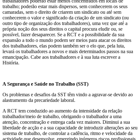
trabalhadores poderão estar menos concentrados em locais de
trabalho; poderão estar mais dispersos, sem conhecerem os seus
camaradas, sem o direito de criarem um sindicato ou até sem
conhecerem o valor e significado da criação de um sindicato (ou
outro tipo de organização dos trabalhadores), uma vez que até a
própria noção dos seus direitos o capital procura eludir ou, se
possível, fazer desaparecer. Se a RCT e a possibilidade da sua
expansão a todo o mundo podem ser meios para atacar os direitos
dos trabalhadores, elas podem também ser o elo que, pela luta,
levará os trabalhadores a novos e mais determinados passos na sua
emancipação. Cabe aos trabalhadores e à sua luta escrever a
História.
A Segurança e Saúde no Trabalho (SST)
Os problemas e desafios da SST têm vindo a agravar-se devido ao
alastramento da precariedade laboral.
A RCT tem conduzido ao aumento da intensidade da relação
trabalhador/meio de trabalho, obrigando o trabalhador a uma
atenção, concentração e entrega cada vez maiores. Diminui a sua
liberdade de acção e a sua capacidade de introduzir alterações ao seu
sistema de trabalho, de controlar a cadência, ritmo e velocidade da
actividade que desenvolve, emergindo inúmeros riscos profissionais