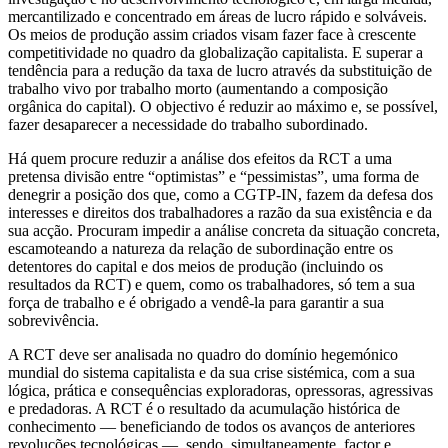
mercantilizado e concentrado em áreas de lucro rápido e solváveis.
Os meios de produção assim criados visam fazer face à crescente
competitividade no quadro da globalização capitalista. E superar a
tendência para a redução da taxa de lucro através da substituição de
trabalho vivo por trabalho morto (aumentando a composição
orgânica do capital). O objectivo é reduzir ao máximo e, se possível,
fazer desaparecer a necessidade do trabalho subordinado.
Há quem procure reduzir a análise dos efeitos da RCT a uma
pretensa divisão entre “optimistas” e “pessimistas”, uma forma de
denegrir a posição dos que, como a CGTP-IN, fazem da defesa dos
interesses e direitos dos trabalhadores a razão da sua existência e da
sua acção. Procuram impedir a análise concreta da situação concreta,
escamoteando a natureza da relação de subordinação entre os
detentores do capital e dos meios de produção (incluindo os
resultados da RCT) e quem, como os trabalhadores, só tem a sua
força de trabalho e é obrigado a vendê-la para garantir a sua
sobrevivência.
A RCT deve ser analisada no quadro do domínio hegemónico
mundial do sistema capitalista e da sua crise sistémica, com a sua
lógica, prática e consequências exploradoras, opressoras, agressivas
e predadoras. A RCT é o resultado da acumulação histórica de
conhecimento — beneficiando de todos os avanços de anteriores
revoluções tecnológicas —, sendo, simultaneamente, factor e