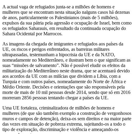
A actual vaga de refugiados junta-se a milhões de homens e
mulheres que se encontram nesta situação nalguns casos há dezenas
de anos, particularmente os Palestinianos (mais de 5 milhões),
expulsos da sua pátria pela agressão e ocupação de Israel, bem como
os refugiados Saharauis, em resultado da continuada ocupação do
Sahara Ocidental por Marrocos.
As imagens da chegada de imigrantes e refugiados aos países da
UE, os riscos e perigos enfrentados, as barreiras militares
ultrapassadas, testemunham a hipocrisia da UE e da NATO,
nomeadamente no Mediterrâneo, e ilustram bem o que significam as
suas “missões de salvamento”. Não é possível eludir os efeitos da
militarização do Mediterrâneo neste drama, que se acentuará devido
aos acordos da UE com as milícias que dividem a Líbia, com a
Turquia e com outros países, nomeadamente do Norte de África e
Médio Oriente. Decisões e orientações que são responsáveis pela
morte de mais de 10 mil pessoas desde 2014, sendo que só em 2016
morreram 2856 pessoas tentando chegar a países da UE.
Uma UE fortaleza, criminalizadora de milhões de homens e
mulheres (de que são também exemplo a construção de vergonhosos
muros e campos de detenção), deixa-os sem direitos e na maior parte
das vezes em situação de pobreza extrema, sujeitando-os a todo o
tipo de exploração, discriminação e violência e ameaçando-os