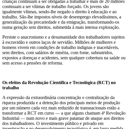
crianças continuam a ser obrigadas a trabalhar e mais de 20 milhões
continuam a ser vítimas de trabalho forçado. Os jovens são
igualmente vítimas, sendo-lhe negado o direito à educação e ao
trabalho. São-lhe impostos níveis de desemprego elevadíssimos, a
generalização da precariedade e da emigração, transformando-os
numa geração sem direitos, submetida à mais intensa exploração.
Persiste o anacronismo e a desumanidade dos trabalhadores sujeitos
à escravidão e outros laços de servidão. Milhões de mulheres e
homens vivem em condições de trabalho indignas e inaceitáveis,
sem direitos, com salários de miséria, com fome, subnutridos,
expostos a doenças e acidentes, sem qualquer cobertura na saúde ou
sem acesso a pensões de reforma.
Os efeitos da Revolução Científica e Tecnológica (RCT) no
trabalho
A expressão da extraordinária concentração e centralização da
riqueza produzida e a detenção dos principais meios de produção
por um número cada vez mais reduzido de transnacionais estão a
transformar a RCT em curso — a que alguns chamam 4ª Revolução
Industrial — num novo e mais grave patamar de ataque aos direitos
dos trabalhadores. O investimento público e privado em
investigação e no desenvolvimento tecnológico é, em larga medida,