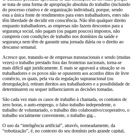
se trata de uma forma de apropriação absoluta do trabalho (incluindo
do processo criativo e de organização individual), porque, sendo
esta a única fonte de rendimentos para estes trabalhadores, estes não
têm liberdade de decidir em consciência. Não têm qualquer direito
enquanto trabalhadores, as empresas não fazem descontos para a
segurança social, não pagam (ou pagam poucos) impostos, não
cumprem com condições de trabalho nos domínios da saúde e
segurança nem têm de garantir uma jornada diária ou o direito ao
descanso semanal.
Acresce que, tratando-se de empresas transnacionais e sendo (muitas
vezes) o trabalho prestado fora das fronteiras nacionais, torna-se
mais difícil agir juridicamente. E mais se agravará a situação se os
trabalhadores e os povos não se opuserem aos acordos ditos de livre
comércio, os quais, pela via da regulação supranacional (ou
desregulação), retiram direitos aos trabalhadores e a possibilidade de
determinarem ou sequer influenciarem as decisões tomadas.
São cada vez mais os casos de trabalho à chamada, os contratos de
zero horas, o auto-emprego, o falso trabalho independente, o
trabalho de voluntariado, o trabalho dito colaborativo/cooperativo, o
trabalho socialmente conveniente, o trabalho gig...
O uso da “inteligência artificial”, através, nomeadamente, da
“robotização”, é, no contexto do seu domínio pelo grande capital,