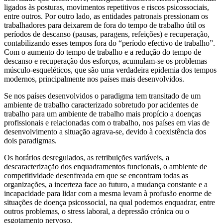
ligados às posturas, movimentos repetitivos e riscos psicossociais,
entre outros. Por outro lado, as entidades patronais pressionam os
trabalhadores para deixarem de fora do tempo de trabalho útil os
períodos de descanso (pausas, paragens, refeições) e recuperação,
contabilizando esses tempos fora do “período efectivo de trabalho”.
Com o aumento do tempo de trabalho e a redução do tempo de
descanso e recuperação dos esforços, acumulam-se os problemas
músculo-esqueléticos, que são uma verdadeira epidemia dos tempos
modernos, principalmente nos países mais desenvolvidos.
Se nos países desenvolvidos o paradigma tem transitado de um
ambiente de trabalho caracterizado sobretudo por acidentes de
trabalho para um ambiente de trabalho mais propício a doenças
profissionais e relacionadas com o trabalho, nos países em vias de
desenvolvimento a situação agrava-se, devido à coexistência dos
dois paradigmas.
Os horários desregulados, as retribuições variáveis, a
descaracterização dos enquadramentos funcionais, o ambiente de
competitividade desenfreada em que se encontram todas as
organizações, a incerteza face ao futuro, a mudança constante e a
incapacidade para lidar com a mesma levam à profusão enorme de
situações de doença psicossocial, na qual podemos enquadrar, entre
outros problemas, o stress laboral, a depressão crónica ou o
esgotamento nervoso.