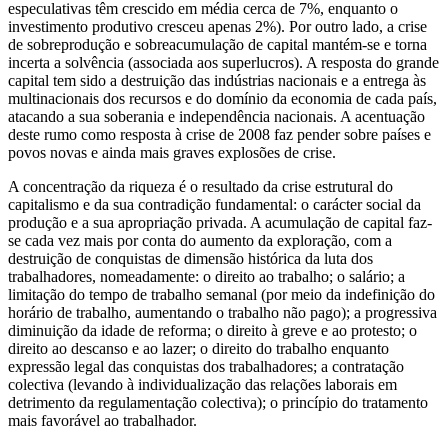
especulativas têm crescido em média cerca de 7%, enquanto o
investimento produtivo cresceu apenas 2%). Por outro lado, a crise
de sobreprodução e sobreacumulação de capital mantém-se e torna
incerta a solvência (associada aos superlucros). A resposta do grande
capital tem sido a destruição das indústrias nacionais e a entrega às
multinacionais dos recursos e do domínio da economia de cada país,
atacando a sua soberania e independência nacionais. A acentuação
deste rumo como resposta à crise de 2008 faz pender sobre países e
povos novas e ainda mais graves explosões de crise.
A concentração da riqueza é o resultado da crise estrutural do
capitalismo e da sua contradição fundamental: o carácter social da
produção e a sua apropriação privada. A acumulação de capital faz-
se cada vez mais por conta do aumento da exploração, com a
destruição de conquistas de dimensão histórica da luta dos
trabalhadores, nomeadamente: o direito ao trabalho; o salário; a
limitação do tempo de trabalho semanal (por meio da indefinição do
horário de trabalho, aumentando o trabalho não pago); a progressiva
diminuição da idade de reforma; o direito à greve e ao protesto; o
direito ao descanso e ao lazer; o direito do trabalho enquanto
expressão legal das conquistas dos trabalhadores; a contratação
colectiva (levando à individualização das relações laborais em
detrimento da regulamentação colectiva); o princípio do tratamento
mais favorável ao trabalhador.