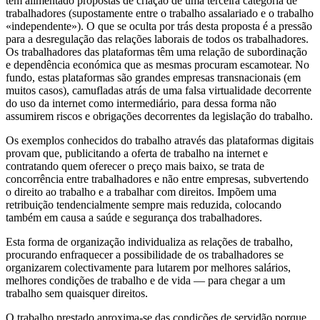
tem alimentado propostas de criação de uma terceira categoria de
trabalhadores (supostamente entre o trabalho assalariado e o trabalho
«independente»). O que se oculta por trás desta proposta é a pressão
para a desregulação das relações laborais de todos os trabalhadores.
Os trabalhadores das plataformas têm uma relação de subordinação
e dependência económica que as mesmas procuram escamotear. No
fundo, estas plataformas são grandes empresas transnacionais (em
muitos casos), camufladas atrás de uma falsa virtualidade decorrente
do uso da internet como intermediário, para dessa forma não
assumirem riscos e obrigações decorrentes da legislação do trabalho.
Os exemplos conhecidos do trabalho através das plataformas digitais
provam que, publicitando a oferta de trabalho na internet e
contratando quem oferecer o preço mais baixo, se trata de
concorrência entre trabalhadores e não entre empresas, subvertendo
o direito ao trabalho e a trabalhar com direitos. Impõem uma
retribuição tendencialmente sempre mais reduzida, colocando
também em causa a saúde e segurança dos trabalhadores.
Esta forma de organização individualiza as relações de trabalho,
procurando enfraquecer a possibilidade de os trabalhadores se
organizarem colectivamente para lutarem por melhores salários,
melhores condições de trabalho e de vida — para chegar a um
trabalho sem quaisquer direitos.
O trabalho prestado aproxima-se das condições de servidão porque