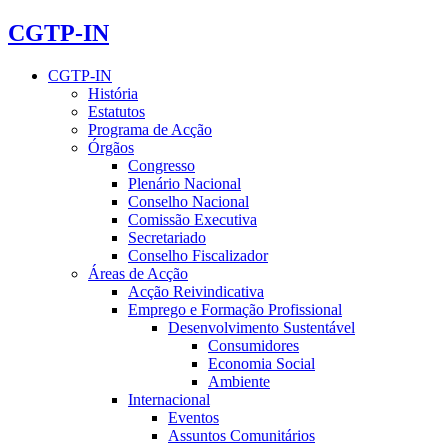
CGTP-IN
CGTP-IN
História
Estatutos
Programa de Acção
Órgãos
Congresso
Plenário Nacional
Conselho Nacional
Comissão Executiva
Secretariado
Conselho Fiscalizador
Áreas de Acção
Acção Reivindicativa
Emprego e Formação Profissional
Desenvolvimento Sustentável
Consumidores
Economia Social
Ambiente
Internacional
Eventos
Assuntos Comunitários