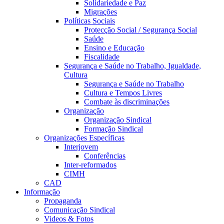
Solidariedade e Paz
Migrações
Políticas Sociais
Protecção Social / Segurança Social
Saúde
Ensino e Educação
Fiscalidade
Segurança e Saúde no Trabalho, Igualdade,
Cultura
Segurança e Saúde no Trabalho
Cultura e Tempos Livres
Combate às discriminações
Organização
Organização Sindical
Formação Sindical
Organizações Específicas
Interjovem
Conferências
Inter-reformados
CIMH
CAD
Informação
Propaganda
Comunicação Sindical
Videos & Fotos