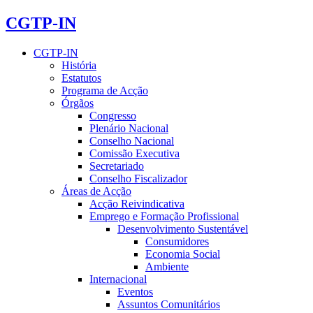
CGTP-IN
CGTP-IN
História
Estatutos
Programa de Acção
Órgãos
Congresso
Plenário Nacional
Conselho Nacional
Comissão Executiva
Secretariado
Conselho Fiscalizador
Áreas de Acção
Acção Reivindicativa
Emprego e Formação Profissional
Desenvolvimento Sustentável
Consumidores
Economia Social
Ambiente
Internacional
Eventos
Assuntos Comunitários